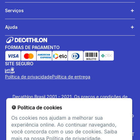
Serviços
Ajuda
FORMAS DE PAGAMENTO
SITE SEGURO
Política de privacidade
Política de entrega
Decathlon Brasil 2001 - 2021. Os preços e condições de
pagamento são exclusivas para o site e podem divergir das
🍪 Política de cookies
lojas físicas. Os artigos disponibilizados no site tem estoque
limitado, sujeito à disponibilidade no momento da confirmação
Os cookies nos ajudam a melhorar sua
do pagamento. Vendas sujeitas a análise e confirmação de
experiência online. Ao continuar navegando,
dados. O site
www.decathlon.com.br
e
você concorda com o uso de cookies. Saiba
www.decathlonpro.com.br
são administrados por: IGUASPORT
mais na nossa Política de privacidade.