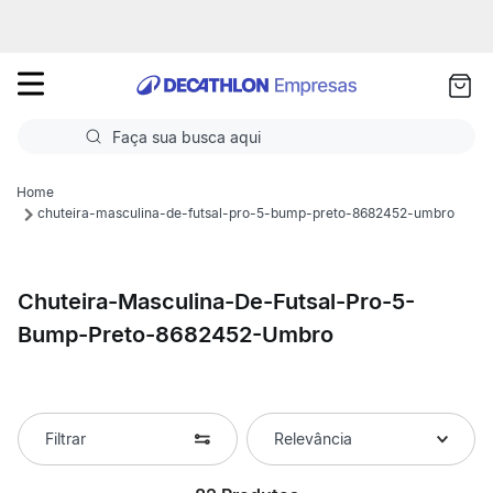
as
ui
Faça sua busca aqui
Termos mais buscados
chuteira-masculina-de-futsal-pro-5-bump-preto-8682452-umbro
1
º
Futebol
2
º
Corrida
Chuteira-Masculina-De-Futsal-Pro-5-
Bump-Preto-8682452-Umbro
3
º
Basquete
4
º
Volei
5
º
Futebol Campo
Filtrar
Relevância