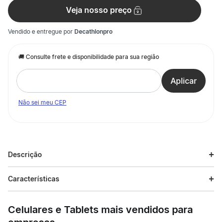
Veja nosso preço
Vendido e entregue por
Decathlonpro
Não sei meu CEP
Descrição
Descrição do produto
Características
Os nossos designers, praticantes de hipismo, desenvolveram
Especificações
este chicote p/ o praticante experiente de hipismo! Reforça a
Celulares e Tablets mais vendidos para
ação da sua perna. O nosso stick de equitação 900 é indicado
para a maioria das disciplinas. O punho muito confortável e
Esporte
Hipismo