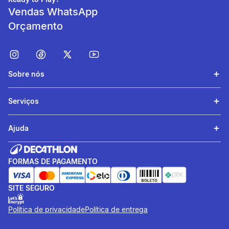
contacto com o cavalo.
Vendas WhatsApp
Orçamento
Resistência
Cano policarbonato+ABS
com entrançado que garante
Sobre nós
resistência à flexão.
Serviços
Polivalência
Ajuda
Compr. 58 cm: indicado para
a maioria das disciplinas.
FORMAS DE PAGAMENTO
informacoesTecnicas
Composição
SITE SEGURO
Cabo: 100% - Estireno
Política de privacidade
Política de entrega
etileno butadieno estireno
(SEBS). Stick: 100% -