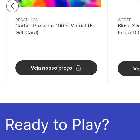
DECATHLON
WEDZE
Cartão Presente 100% Virtual (E-
Blusa Se
Gift Card)
Esqui 10
Capacida
Impressões:
Veja nosso preço
Ve
Ready to Play?