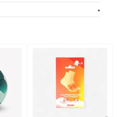
variedade de bits, essa chave de fenda é completa e fácil
.