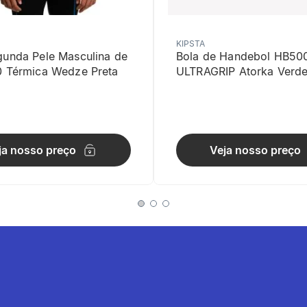
KIPSTA
gunda Pele Masculina de
Bola de Handebol HB50
0 Térmica Wedze Preta
ULTRAGRIP Atorka Verd
de
cruciforme n°2, n°3 / plano 5mm, 6 mm / Torx 20
ja nosso preço
Veja nosso preço