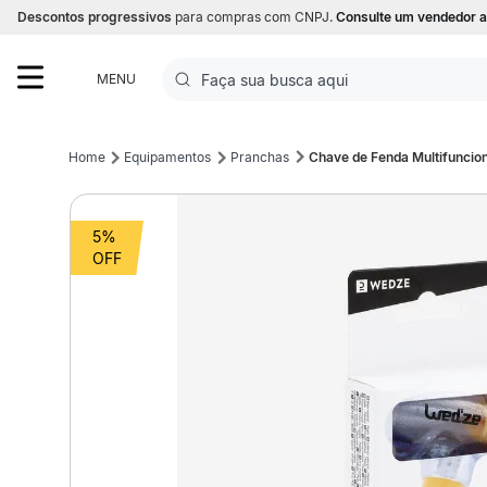
Descontos progressivos
para compras com CNPJ.
Consulte um vendedor a
Faça sua busca aqui
MENU
Termos mais buscados
Equipamentos
Pranchas
Chave de Fenda Multifunci
1
º
Futebol
5%
2
º
Basquete
3
º
Corrida
4
º
Volei
5
º
Futebol Campo