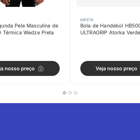
KIPSTA
gunda Pele Masculina de
Bola de Handebol HB50
0 Térmica Wedze Preta
ULTRAGRIP Atorka Verd
solar
ja nosso preço
Veja nosso preço
padrões UV com FPU alto e aba larga para rosto e pescoço.