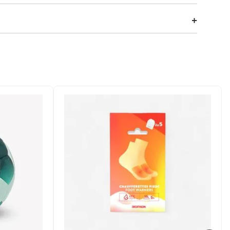
oteção em trilhas e trekking. Destaca-se pela alta
o sob o sol.