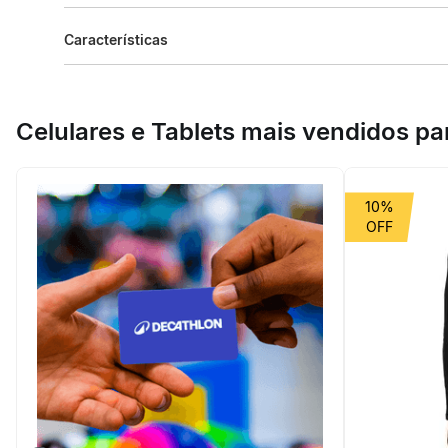
Descrição do produto
Características
Desenvolvido para homens e praticantes de nível avançado
proteção anti-UV, tecido respirável que seca em menos de
Especificações
Celulares e Tablets mais vendidos p
Esporte
Trilha e Tre
Grupo de Esporte
Montanha
10%
Cor Predominante
marrom, ma
beneficiosDoProduto