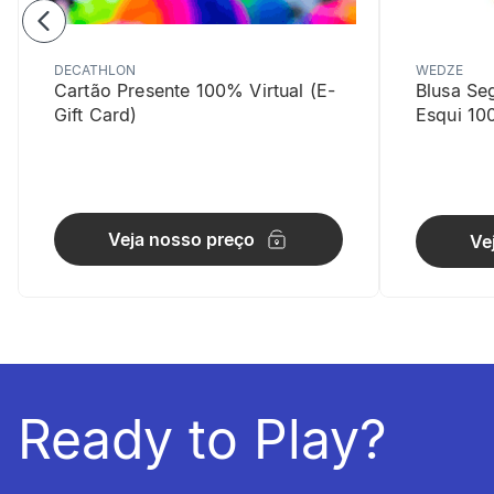
DECATHLON
WEDZE
Cartão Presente 100% Virtual (E-
Blusa Se
Gift Card)
Esqui 10
Proteção 
Veja nosso preço
Ve
Atende aos 
Ready to Play?