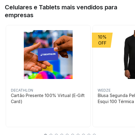
Especificações
para oferecer a você a máxima proteção contra o sol!
Celulares e Tablets mais vendidos para
empresas
Esporte
Trilha e Trekking
Grupo de Esporte
Montanha
10%
beneficiosDoProduto
DECATHLON
WEDZE
Cartão Presente 100% Virtual (E-Gift
Blusa Segunda Pel
Card)
Esqui 100 Térmic
Proteção solar
Esse chapéu atende aos
padrões exigidos para
proteção UV.