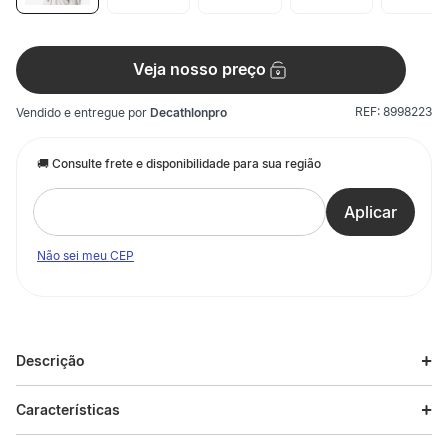
Veja nosso preço
REF:
8998223
Vendido e entregue por
Decathlonpro
Não sei meu CEP
Descrição
Descrição do produto
Características
Nossa equipe apaixonada por trilhas criou esse chapéu estiloso