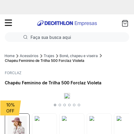
as
ui
Faça sua busca aqui
Termos mais buscados
Acessórios
Trajes
Boné, chapeu e viseira
Chapéu Feminino de Trilha 500 Forclaz Violeta
1
º
Futebol
FORCLAZ
2
º
Corrida
Chapéu Feminino de Trilha 500 Forclaz Violeta
3
º
Basquete
4
º
Volei
10%
5
º
Futebol Campo