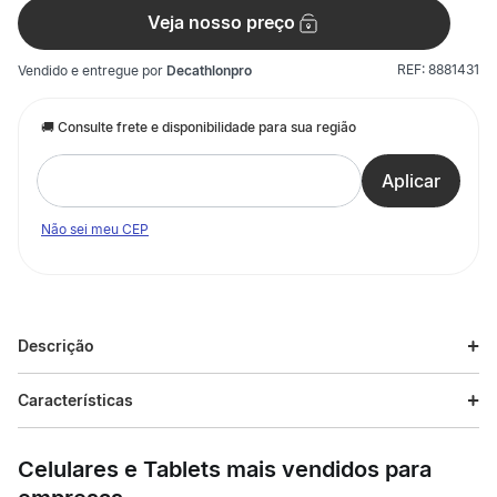
Veja nosso preço
REF:
8881431
Vendido e entregue por
Decathlonpro
Não sei meu CEP
Descrição
Descrição do produto
Características
Esse é O capacete ideal para aprender e se divertir de
Especificações
bicicleta!Feito pra crianças de 2 a 10 anos, com circunferência
Celulares e Tablets mais vendidos para
da cabeça de 47 a 55 cm.
Esporte
Ciclismo infantil