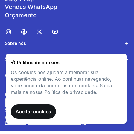
Vendas WhatsApp
Orçamento
Sobre nós
Fácil de usar
Serviços
🍪 Política de cookies
O capacete tem um sistema
Os cookies nos ajudam a melhorar sua
que ajusta automaticamente
Ajuda
experiência online. Ao continuar navegando,
o tamanho da cabeça.
você concorda com o uso de cookies. Saiba
mais na nossa Política de privacidade.
FORMAS DE PAGAMENTO
SITE SEGURO
Aceitar cookies
Política de privacidade
Política de entrega