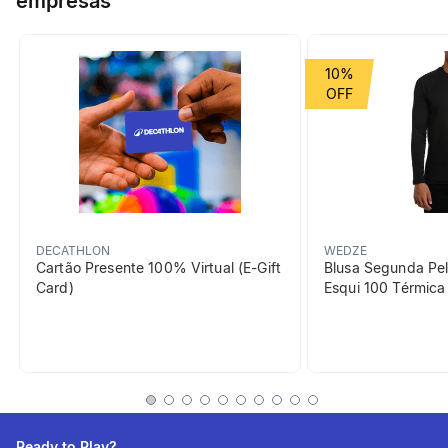
empresas
Grupo de Esporte
Ciclismo
10%
beneficiosDoProduto
DECATHLON
WEDZE
Cartão Presente 100% Virtual (E-Gift
Blusa Segunda Pel
Card)
Esqui 100 Térmic
Proteção dos impactos
Revestimento int. em EPS,
casco em ABSMais
envolvente que o PLAY100
Ready to Play?