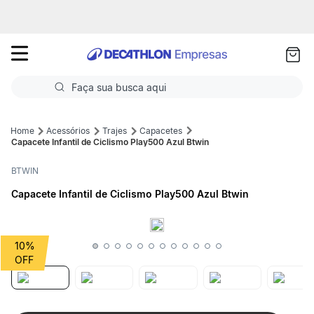
as
ui
Faça sua busca aqui
Termos mais buscados
Acessórios
Trajes
Capacetes
Capacete Infantil de Ciclismo Play500 Azul Btwin
1
º
Futebol
BTWIN
2
º
Basquete
Capacete Infantil de Ciclismo Play500 Azul Btwin
3
º
Corrida
4
º
Volei
10%
5
º
Futebol Campo