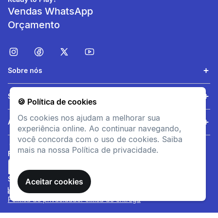
Vendas WhatsApp
Orçamento
Sobre nós
Conforto de utilização
Serviços
🍪 Política de cookies
Melhora consideravelmente
Os cookies nos ajudam a melhorar sua
o conforto graças às
Ajuda
experiência online. Ao continuar navegando,
aplicações anatómicas em
você concorda com o uso de cookies. Saiba
gel.
mais na nossa Política de privacidade.
FORMAS DE PAGAMENTO
SITE SEGURO
Aceitar cookies
Política de privacidade
Política de entrega