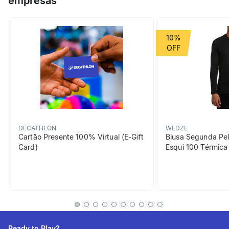
empresas
Grupo de Esporte
Ciclismo
10%
beneficiosDoProduto
DECATHLON
WEDZE
Cartão Presente 100% Virtual (E-Gift
Blusa Segunda Pel
Card)
Esqui 100 Térmic
Compatibilidade
Cordão de aperto para
ajustar a todos os selins
estreitos (máx. cm). 15 cm
Ready to Play?