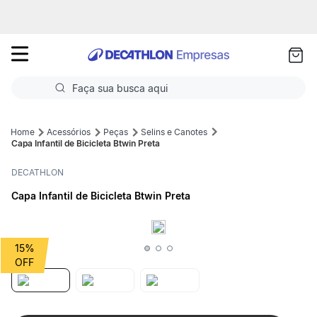
as
ui
Faça sua busca aqui
Termos mais buscados
Acessórios
Peças
Selins e Canotes
Capa Infantil de Bicicleta Btwin Preta
1
º
Futebol
DECATHLON
2
º
Corrida
Capa Infantil de Bicicleta Btwin Preta
3
º
Basquete
4
º
Volei
15%
5
º
Futebol Campo