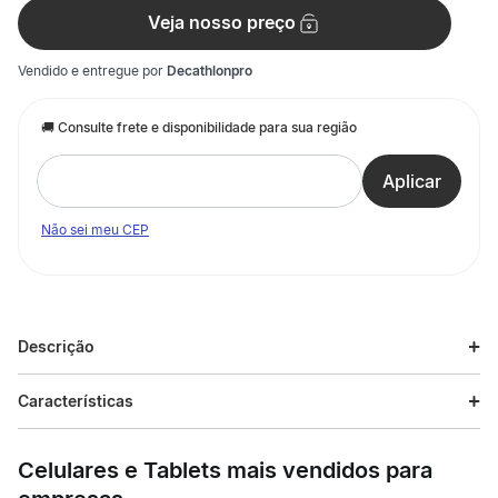
Veja nosso preço
Vendido e entregue por
Decathlonpro
Não sei meu CEP
Descrição
Descrição do produto
Características
Concebida para melhorar o conforto do assento da criança.
Especificações
Adaptável exclusiva/ aos selins bicicleta criança (bicicletas
Celulares e Tablets mais vendidos para
aprendizagem às de 16")
Esporte
Ciclismo urbano