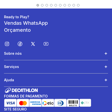
Conserva os alimentos
quentes por 2 horas |
Respeita a norma ISO
Ready to Play?
12546-1
Vendas WhatsApp
Orçamento
Sobre nós
Serviços
Ajuda
Capacidade
0,35L | 250g |
FORMAS DE PAGAMENTO
Dimensões:8,5cm x 11,5cm
SITE SEGURO