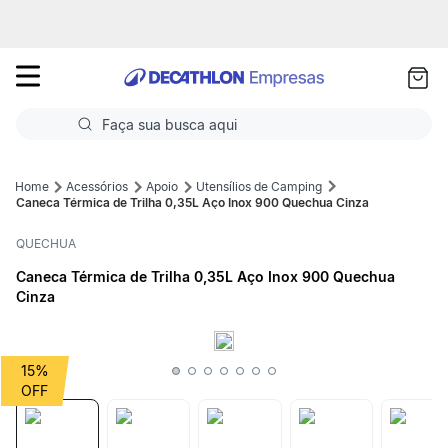
as
ui
Faça sua busca aqui
Termos mais buscados
Acessórios
Apoio
Utensílios de Camping
Caneca Térmica de Trilha 0,35L Aço Inox 900 Quechua Cinza
1
º
Futebol
QUECHUA
2
º
Basquete
Caneca Térmica de Trilha 0,35L Aço Inox 900 Quechua
Cinza
3
º
Corrida
4
º
Volei
15%
5
º
Futebol Campo