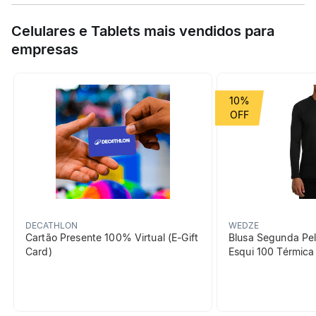
Com essa caneca térmica de 0,35 L, você mantém seu café
Especificações
quente ou sua água fresca.Perfeito para você fazer suas
Celulares e Tablets mais vendidos para
pausas!
empresas
Esporte
Trilha e Trekking
Grupo de Esporte
Montanha
10%
Cor Predominante
azul
beneficiosDoProduto
DECATHLON
WEDZE
Cartão Presente 100% Virtual (E-Gift
Blusa Segunda Pel
Card)
Esqui 100 Térmic
Isotérmico