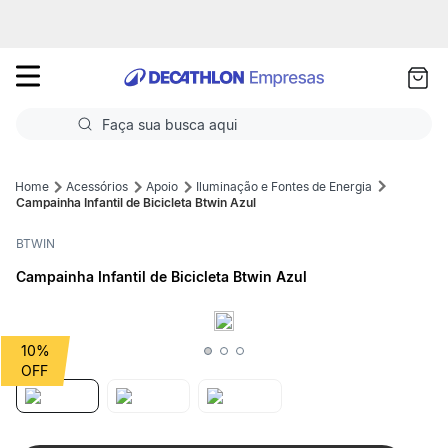
as
ui
Faça sua busca aqui
Termos mais buscados
Acessórios
Apoio
Iluminação e Fontes de Energia
Campainha Infantil de Bicicleta Btwin Azul
1
º
Futebol
BTWIN
2
º
Corrida
Campainha Infantil de Bicicleta Btwin Azul
3
º
Basquete
4
º
Volei
10%
5
º
Futebol Campo