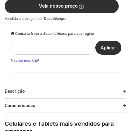
Veja nosso preço
Vendido e entregue por
Decathlonpro
Não sei meu CEP
Descrição
Descrição do produto
Características
Graças à luz giratória, a criança não passará despercebida!
Especificações
Enquanto brinca, ela aprenderá as primeiras noções de
Celulares e Tablets mais vendidos para
segurança: ser vista e ouvida!
Esporte
Ciclismo infantil