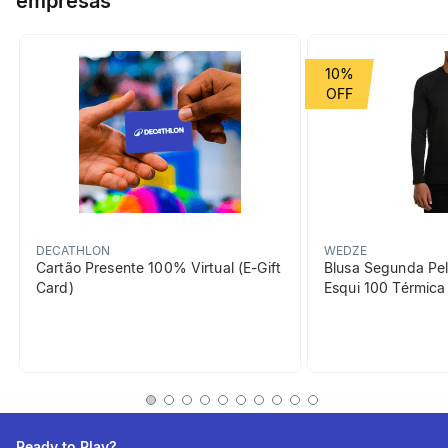
empresas
Grupo de Esporte
Ciclismo
10%
beneficiosDoProduto
DECATHLON
WEDZE
Cartão Presente 100% Virtual (E-Gift
Blusa Segunda Pel
Card)
Esqui 100 Térmic
Facilidade de
aprendizagem
Assinalar a presença em
bicicleta faz parte das
noções básicas de
segurança.
Ready to Play?