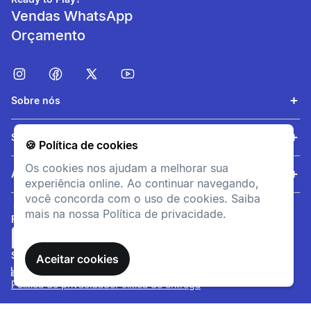
Vendas WhatsApp
Orçamento
Sobre nós
Serviços
🍪 Política de cookies
Fácil de usar
Os cookies nos ajudam a melhorar sua
Ajuda
experiência online. Ao continuar navegando,
Um só pressão lança 8
você concorda com o uso de cookies. Saiba
segundos de efeitos
mais na nossa Política de privacidade.
luminosos e sonoros. Pilhas
FORMAS DE PAGAMENTO
incluídas
SITE SEGURO
Aceitar cookies
Política de privacidade
Política de entrega