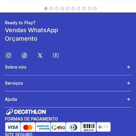
criança com 22 mm.
Ready to Play?
Eficácia sonora
Vendas WhatsApp
Som prolongado após
Orçamento
ativação
informacoesTecnicas
Composição
Sobre nós
Base: 100% - Poliamida.
Main part: 100% -
Serviços
Polioximetileno (POM).
Parafusos: 100% - Ferro.
Ajuda
Tocar a campainha sem
soltar o guiador não é
FORMAS DE PAGAMENTO
fácil!
Por essa razão, concebemos
SITE SEGURO