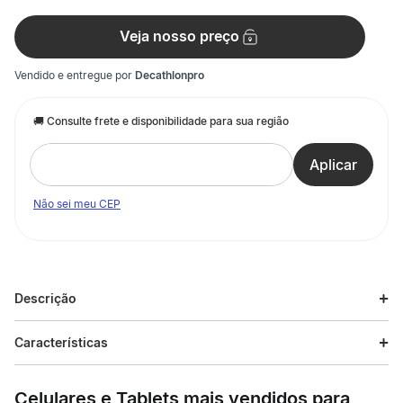
Veja nosso preço
Vendido e entregue por
Decathlonpro
Não sei meu CEP
Descrição
Descrição do produto
Características
Desenvolvemos esta campainha para que seja fácil de acionar
Especificações
para as pequenas mãos das crianças dos 6 aos 12 anos.
Celulares e Tablets mais vendidos para