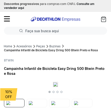
Descontos progressivos
para compras com CNPJ.
Consulte um
as
vendedor aqui
ui
Faça sua busca aqui
Termos mais buscados
Acessórios
Peças
Buzinas
Campainha Infantil de Bicicleta Easy Dring 500 Btwin Preto e Rosa
1
º
Futebol
BTWIN
2
º
Basquete
Campainha Infantil de Bicicleta Easy Dring 500 Btwin Preto
e Rosa
3
º
Corrida
4
º
Volei
10%
5
º
Futebol Campo