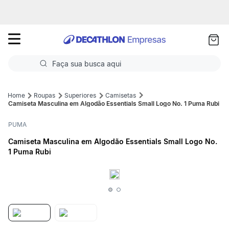
as
ui
Faça sua busca aqui
Termos mais buscados
Roupas
Superiores
Camisetas
Camiseta Masculina em Algodão Essentials Small Logo No. 1 Puma Rubi
1
º
Futebol
PUMA
2
º
Corrida
Camiseta Masculina em Algodão Essentials Small Logo No.
1 Puma Rubi
3
º
Basquete
4
º
Volei
5
º
Futebol Campo