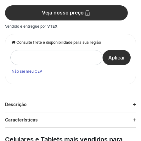
Veja nosso preço
Vendido e entregue por
VTEX
Não sei meu CEP
Descrição
Descrição do produto
Características
Mostre seu orgulho pela PUMA com esta camiseta feita com
20% de materiais reciclados e um logo No.1 em destaque.
Celulares e Tablets mais vendidos para
Estilo sem esforço com tecido macio de malha e logo bordado.