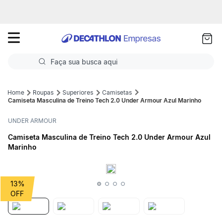
as
ui
Faça sua busca aqui
Termos mais buscados
Roupas
Superiores
Camisetas
Camiseta Masculina de Treino Tech 2.0 Under Armour Azul Marinho
1
º
Futebol
UNDER ARMOUR
2
º
Basquete
Camiseta Masculina de Treino Tech 2.0 Under Armour Azul
Marinho
3
º
Corrida
4
º
Volei
13%
5
º
Futebol Campo