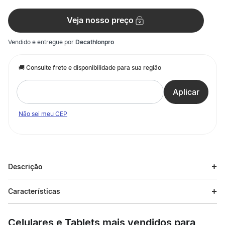
Veja nosso preço
Vendido e entregue por
Decathlonpro
Não sei meu CEP
Descrição
Descrição do produto
Características
A Camiseta Masculina de Treino Tech 2.0 Under Armour é ideal
Especificações
para musculação, corrida e sessões intensas de cardio training.
Celulares e Tablets mais vendidos para
Confeccionada com a tecnologia de tecido ultramacio UA