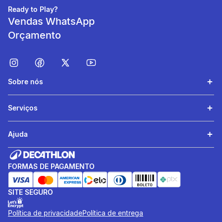
suor e seca muito rápido.
Ready to Play?
Vendas WhatsApp
Orçamento
Sobre nós
Serviços
Conforto de Utilização
Ajuda
Tecido macio com toque
natural que mantém o corpo
FORMAS DE PAGAMENTO
confortável no treino.
SITE SEGURO
Política de privacidade
Política de entrega