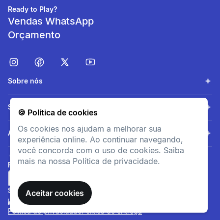
Ready to Play?
Vendas WhatsApp
Orçamento
Sobre nós
Suavidade
Serviços
🍪 Política de cookies
Toque macio e agradável,
Os cookies nos ajudam a melhorar sua
ajudando a evitar irritações
Ajuda
experiência online. Ao continuar navegando,
mesmo em treinos longos.
você concorda com o uso de cookies. Saiba
mais na nossa Política de privacidade.
FORMAS DE PAGAMENTO
SITE SEGURO
Aceitar cookies
Política de privacidade
Política de entrega