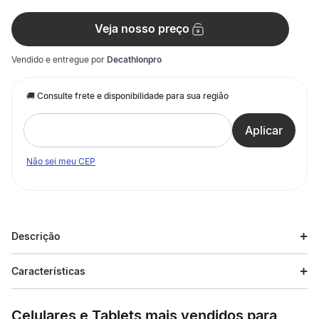
Veja nosso preço
Vendido e entregue por
Decathlonpro
Não sei meu CEP
Descrição
Descrição do produto
Características
Camiseta Masculina de Treino 510 Domyos desenvolvida para
Especificações
homens de nível avançado que buscam alta performance em
Celulares e Tablets mais vendidos para
treinos intensos de fitness e cardio. Conforto e liberdade total.