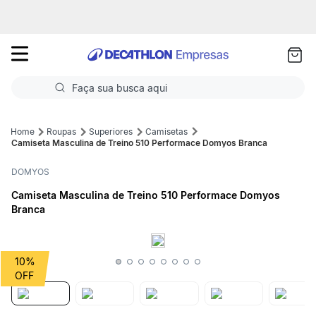
as
ui
Faça sua busca aqui
Termos mais buscados
Roupas
Superiores
Camisetas
Camiseta Masculina de Treino 510 Performace Domyos Branca
1
º
Futebol
DOMYOS
2
º
Corrida
Camiseta Masculina de Treino 510 Performace Domyos
Branca
3
º
Basquete
4
º
Volei
10%
5
º
Futebol Campo