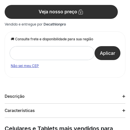
Veja nosso preço
Vendido e entregue por
Decathlonpro
Não sei meu CEP
Descrição
Descrição do produto
Características
Camiseta manga curta, desenvolvida para o praticante
iniciante de surf e/ou outros esportes aquáticos, que oferece
Celulares e Tablets mais vendidos para
proteção solar, conforto e secagem rápida. Seu material