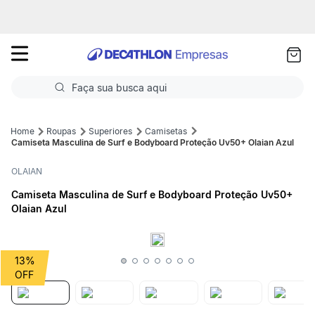
as
ui
Faça sua busca aqui
Termos mais buscados
Roupas
Superiores
Camisetas
Camiseta Masculina de Surf e Bodyboard Proteção Uv50+ Olaian Azul
1
º
Futebol
OLAIAN
2
º
Corrida
Camiseta Masculina de Surf e Bodyboard Proteção Uv50+
Olaian Azul
3
º
Basquete
4
º
Volei
13%
5
º
Futebol Campo