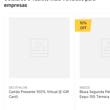
tecnológico FPU50+ bloqueia 98% dos raios UVB e 95% dos
empresas
raios UVA, além de ajudar na proteção contra o atrito, do
surfista com a prancha.
10%
DECATHLON
WEDZE
Cartão Presente 100% Virtual (E-Gift
Blusa Segunda Pel
Card)
Esqui 100 Térmic