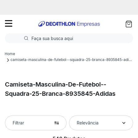
as
ui
Faça sua busca aqui
Termos mais buscados
camiseta-masculina-de-futebol--squadra-25-branca-8935845-adidas
1
º
Futebol
2
º
Corrida
Camiseta-Masculina-De-Futebol--
Squadra-25-Branca-8935845-Adidas
3
º
Basquete
4
º
Volei
5
º
Futebol Campo
Filtrar
Relevância