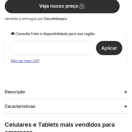
Veja nosso preço
Vendido e entregue por
Decathlonpro
Não sei meu CEP
Descrição
Descrição do produto
Características
Esta camiseta sem costuras, suave e arejada, será perfeita
Especificações
para a sua prática na primavera e no verão. Busca o máximo
Celulares e Tablets mais vendidos para
de conforto e desempenho? Esta camiseta de corrida sem
costuras é extremamente confortável e respirável, graças ao
Esporte
Corrida