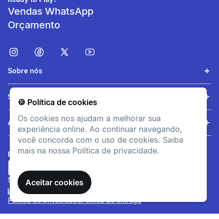
rapidamente.
Vendas WhatsApp
Orçamento
Leveza
O produto pesa 120 gramas
no tamanho M.
Sobre nós
Serviços
🍪 Política de cookies
Os cookies nos ajudam a melhorar sua
Ajuda
experiência online. Ao continuar navegando,
você concorda com o uso de cookies. Saiba
mais na nossa Política de privacidade.
FORMAS DE PAGAMENTO
SITE SEGURO
Aceitar cookies
Limitação das irritações
Política de privacidade
Política de entrega
Limita as irritações ou
queimaduras causadas pelas