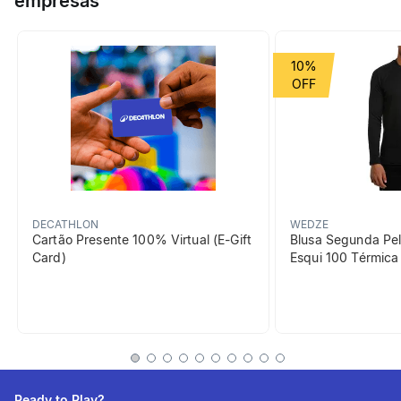
empresas
seu tecido mais arejado nas áreas de transpiração.
Grupo de Esporte
Corrida
10%
Cor Predominante
azul
beneficiosDoProduto
DECATHLON
WEDZE
Cartão Presente 100% Virtual (E-Gift
Blusa Segunda Pel
Card)
Esqui 100 Térmic
Eliminação da
transpiração
O tecido absorve e difunde a
transpiração e seca
Ready to Play?