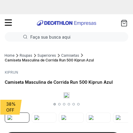
as
ui
Faça sua busca aqui
Termos mais buscados
Roupas
Superiores
Camisetas
Camiseta Masculina de Corrida Run 500 Kiprun Azul
1
º
Futebol
KIPRUN
2
º
Basquete
Camiseta Masculina de Corrida Run 500 Kiprun Azul
3
º
Corrida
4
º
Volei
38%
5
º
Futebol Campo