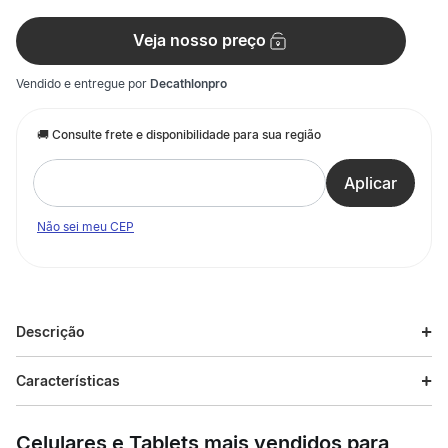
Veja nosso preço
Vendido e entregue por
Decathlonpro
Não sei meu CEP
Descrição
Descrição do produto
Características
A camiseta Manga Longa UV Protection infantil é
Especificações
confeccionada em malha de Poliamida, superconfortável. É
Celulares e Tablets mais vendidos para
indicada para atividades que exigem exposição aos raios