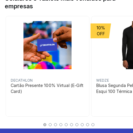
solares, ou mesmo em momentos de lazer na praia e piscina.
empresas
Esporte
Natação
Grupo de Esporte
Esportes aquáticos
10%
Cor Predominante
azul
beneficiosDoProduto
DECATHLON
WEDZE
Cartão Presente 100% Virtual (E-Gift
Blusa Segunda Pel
Card)
Esqui 100 Térmic
Proteção solar
Malha leve com proteção UV