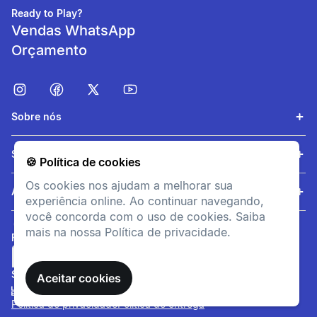
Ready to Play?
Vendas WhatsApp
Orçamento
Sobre nós
Serviços
Respirabilidade
🍪 Política de cookies
Os cookies nos ajudam a melhorar sua
Produzido com FastDry
Ajuda
experiência online. Ao continuar navegando,
você concorda com o uso de cookies. Saiba
mais na nossa Política de privacidade.
informacoesTecnicas
FORMAS DE PAGAMENTO
Cuidados
Não guarde a peça úmida
SITE SEGURO
Aceitar cookies
Não use amaciantes ou
produtos com alvejantes à
Política de privacidade
Política de entrega
base de cloro Evite o contato