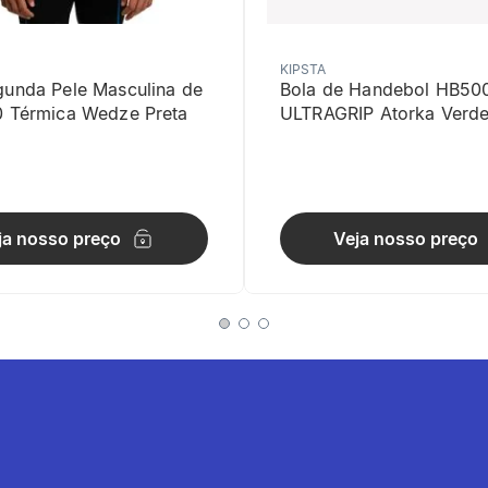
KIPSTA
gunda Pele Masculina de
Bola de Handebol HB50
0 Térmica Wedze Preta
ULTRAGRIP Atorka Verd
de Utilização
ular combina conforto e liberdade de movimentos.
ja nosso preço
Veja nosso preço