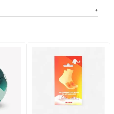
mance, ela é ideal para treinos, jogos escolares ou o dia
 total de movimentos, permitindo que a criança corra e
erfeito para personalizar.