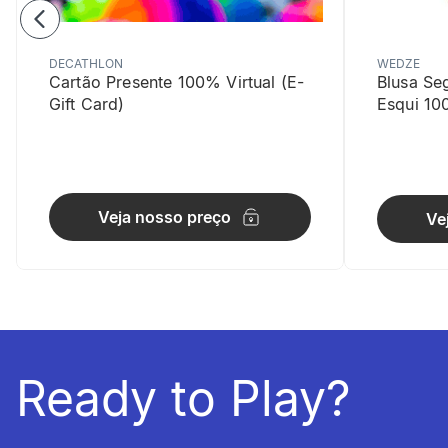
DECATHLON
WEDZE
Cartão Presente 100% Virtual (E-
Blusa Se
Gift Card)
Esqui 10
Conforto 
O corte reg
Veja nosso preço
Ve
Ready to Play?