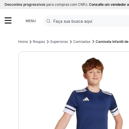
Descontos progressivos
para compras com CNPJ.
Consulte um vendedor a
Faça sua busca aqui
MENU
Termos mais buscados
Roupas
Superiores
Camisetas
Camiseta Infantil d
1
º
Futebol
2
º
Basquete
3
º
Corrida
4
º
Volei
5
º
Futebol Campo