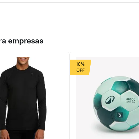
a 25 da Adidas. Desenvolvida para jovens atletas que buscam perfor
 mantendo o corpo seco e focado. O corte regular garante liberdade
lado, a peça une sustentabilidade e durabilidade. O design clean é p
ara empresas
10%