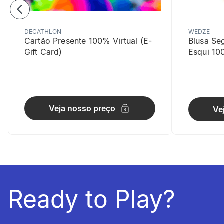
DECATHLON
WEDZE
Cartão Presente 100% Virtual (E-
Blusa Se
Gift Card)
Esqui 10
Elasticid
Veja nosso preço
Ve
O design e o
Ready to Play?