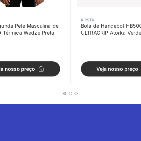
KIPSTA
gunda Pele Masculina de
Bola de Handebol HB50
0 Térmica Wedze Preta
ULTRAGRIP Atorka Verd
ade
ja nosso preço
Veja nosso preço
 material garantem flexibilidade ideal para exercícios de cardio.