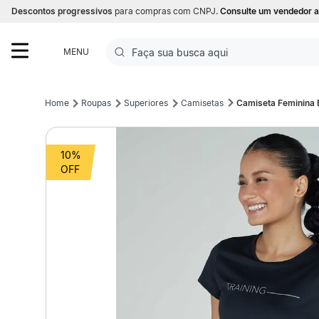
Descontos progressivos
para compras com CNPJ.
Consulte um vendedor a
Faça sua busca aqui
MENU
Termos mais buscados
Roupas
Superiores
Camisetas
Camiseta Feminina 
1
º
Futebol
10%
2
º
Corrida
3
º
Basquete
4
º
Volei
5
º
Futebol Campo