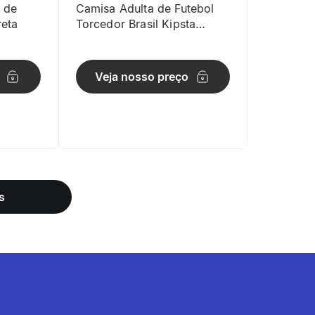
 de
Camisa Adulta de Futebol
reta
Torcedor Brasil Kipsta
Amarela
Veja nosso preço
s