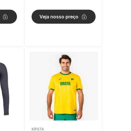
Preta
Veja nosso preço
KIPSTA