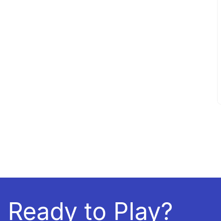
39/40 BR
(
1
)
43/44 BR
(
1
)
44
(
3
)
42
(
2
)
46
(
1
)
XL
(
1
)
4-5 ANOS
(
1
)
5 ANOS
(
6
)
6G
(
2
)
7 ANOS
(
9
)
Ready to Play?
TAMANHO ÚNICO
(
1
)