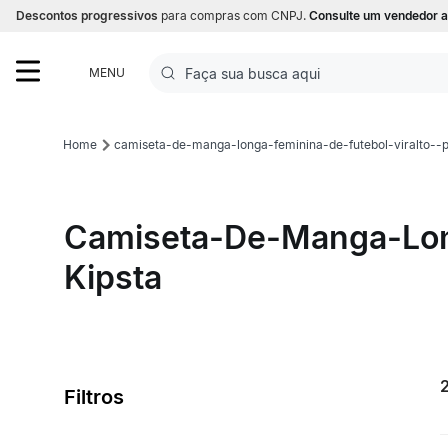
Descontos progressivos
para compras com CNPJ.
Consulte um vendedor a
Faça sua busca aqui
MENU
Termos mais buscados
camiseta-de-manga-longa-feminina-de-futebol-viralto--
1
º
Futebol
2
º
Basquete
Camiseta-De-Manga-Lon
3
º
Corrida
Kipsta
4
º
Volei
5
º
Futebol Campo
Filtros