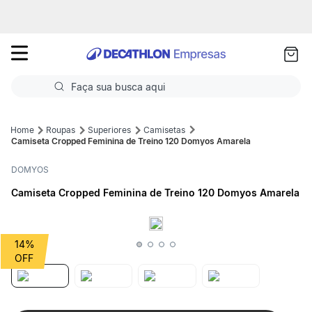
as
ui
Faça sua busca aqui
Termos mais buscados
Roupas
Superiores
Camisetas
Camiseta Cropped Feminina de Treino 120 Domyos Amarela
1
º
Futebol
DOMYOS
2
º
Corrida
Camiseta Cropped Feminina de Treino 120 Domyos Amarela
3
º
Basquete
4
º
Volei
14%
5
º
Futebol Campo