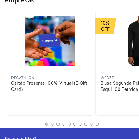
empresas
Grupo de Esporte
Academia
10%
beneficiosDoProduto
DECATHLON
WEDZE
Cartão Presente 100% Virtual (E-Gift
Blusa Segunda Pel
Card)
Esqui 100 Térmic
Respirabilidade
Possui um tecido que ajuda
na transferência do suor e
seca rapidamente.
Ready to Play?