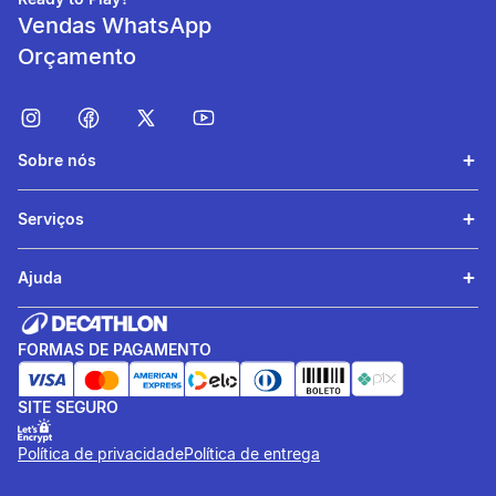
Vendas WhatsApp
Orçamento
Sobre nós
Elasticidade
Serviços
Desenvolvida com elastano
para você ter maior
Ajuda
liberdade de movimento.
FORMAS DE PAGAMENTO
informacoesTecnicas
Tecnologia de
SITE SEGURO
Respirabilidade
Essa camiseta foi
Política de privacidade
Política de entrega
desenvolvida com um tecido
especial que facilita a