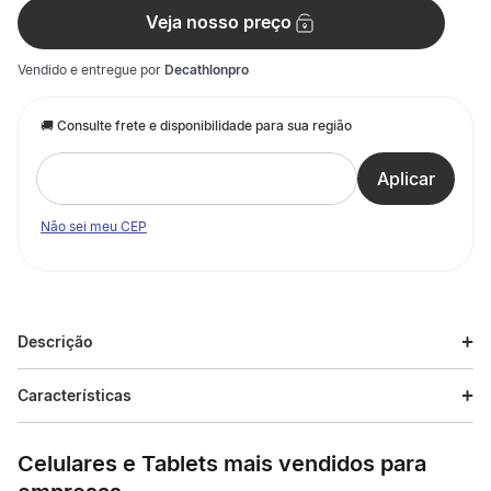
Veja nosso preço
Vendido e entregue por
Decathlonpro
Não sei meu CEP
Descrição
Descrição do produto
Características
A Camiseta Cropped Feminina de Treino foi desenvolvida para
Especificações
mulheres que buscam estilo e conforto durante a prática
Celulares e Tablets mais vendidos para
esportiva.
Esporte
Treino Cardio