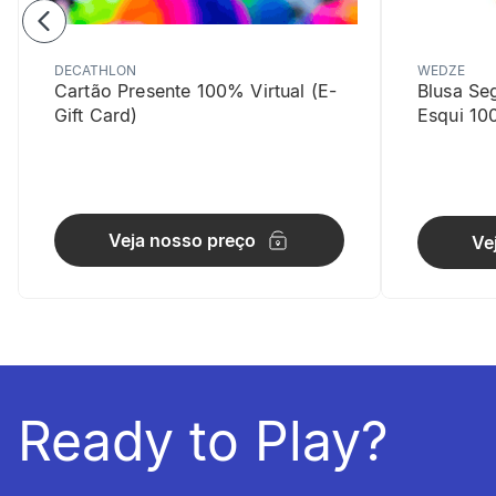
DECATHLON
WEDZE
Cartão Presente 100% Virtual (E-
Blusa Se
Gift Card)
Esqui 10
Absorção
Com alta ca
Veja nosso preço
Ve
informacoesTecnicas
Composiç
- 100% Polie
destaque.
Ready to Play?
Cuidados
Não passar 