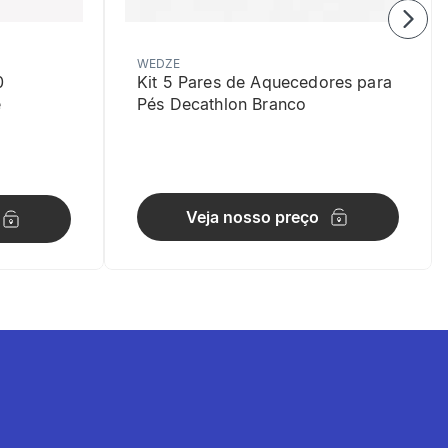
WEDZE
0
Kit 5 Pares de Aquecedores para
e
Pés Decathlon Branco
Veja nosso preço
listras do clube, além de vivos contrastantes e CRF em