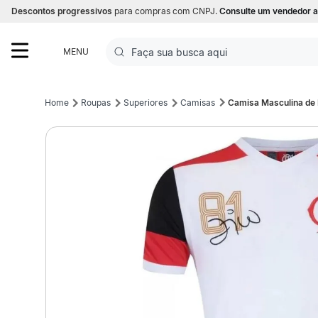
Descontos progressivos
para compras com CNPJ.
Consulte um vendedor a
Faça sua busca aqui
MENU
Termos mais buscados
Roupas
Superiores
Camisas
Camisa Masculina de 
1
º
Futebol
2
º
Basquete
3
º
Corrida
4
º
Volei
5
º
Futebol Campo