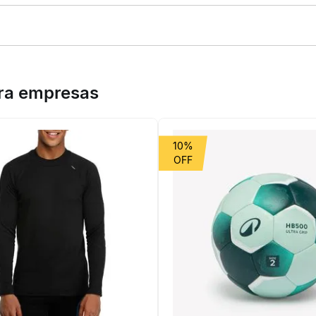
engo faz uma homenagem ao ex-jogador Zico e à conquista da Liber
ara empresas
10%