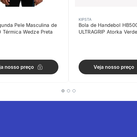
KIPSTA
gunda Pele Masculina de
Bola de Handebol HB50
0 Térmica Wedze Preta
ULTRAGRIP Atorka Verd
pacidade de respiração, Absorve e elimina o suor.
ja nosso preço
Veja nosso preço
ão
ster. - . Possui estampa exclusiva de toque zero que faz alusão as 
nos detalhes/decorações.