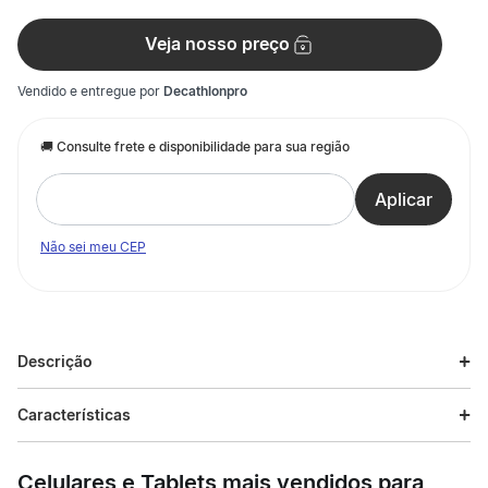
Veja nosso preço
Vendido e entregue por
Decathlonpro
Não sei meu CEP
Descrição
Descrição do produto
Características
De fato, é campeão! Celebrando as conquistas da Sociedade
Especificações
Esportiva Palmeiras e sua tradicional história Com estampas
Celulares e Tablets mais vendidos para
que remetem às taças conquistadas pelo Verdão, como as 12