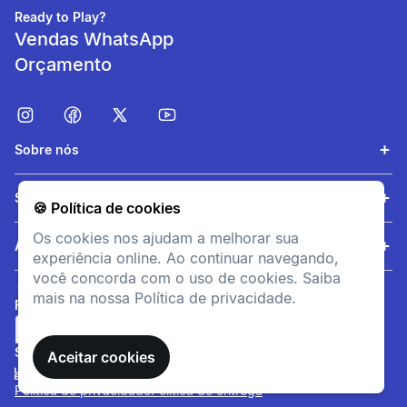
Liberdade de
Ready to Play?
movimentos
Vendas WhatsApp
Orçamento
Corte regular para liberdade
de movimento
informacoesTecnicas
Sobre nós
dryCELL
Tecnologia de desempenho
Serviços
🍪 Política de cookies
projetada para absorver a
umidade do corpo,
Os cookies nos ajudam a melhorar sua
Ajuda
mantendo-o confortável e
experiência online. Ao continuar navegando,
seco
você concorda com o uso de cookies. Saiba
mais na nossa Política de privacidade.
FORMAS DE PAGAMENTO
selo PUMA
Todos os produtos originais
SITE SEGURO
Aceitar cookies
da PUMA possuem selo
holográfico com distintivo do
Política de privacidade
Política de entrega
clube na etiqueta, que