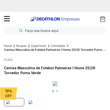
as
ui
Faça sua busca aqui
Termos mais buscados
Roupas
Superiores
Camisetas
Camisa Masculina de Futebol Palmeiras I Home 25/26 Torcedor Puma Verde
1
º
Futebol
PUMA
2
º
Basquete
Camisa Masculina de Futebol Palmeiras I Home 25/26
Torcedor Puma Verde
3
º
Corrida
4
º
Volei
19%
5
º
Futebol Campo