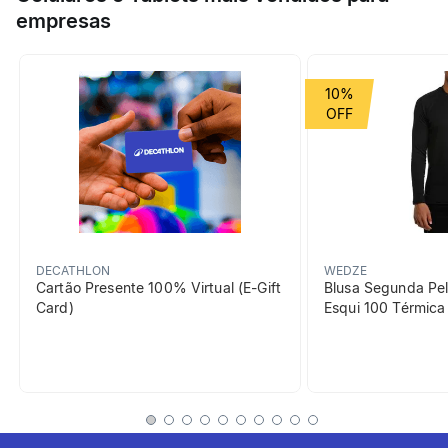
estrelas que representam os títulos brasileiros conquistados
empresas
Esporte
Futebol
pelo clube, elementos de uma releitura da bandeira do Brasil
Grupo de Esporte
Coletivos
10%
beneficiosDoProduto
Respirabilidade
Tecnologia dryCELL que
absorve a umidade.
DECATHLON
WEDZE
Cartão Presente 100% Virtual (E-Gift
Blusa Segunda Pel
Card)
Esqui 100 Térmic