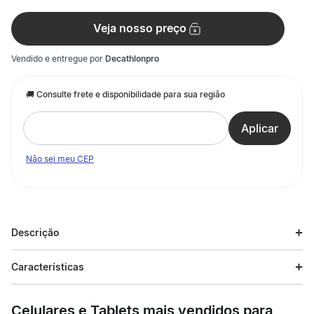
Veja nosso preço
Vendido e entregue por
Decathlonpro
Não sei meu CEP
Descrição
Descrição do produto
Características
Camiseta desenvolvida para uso casual Camiseta com vivos
dourados no punho e na gola. Além disso, a peça leva estampa
Celulares e Tablets mais vendidos para
de toque zero de listras pretas e brancas com padronagem