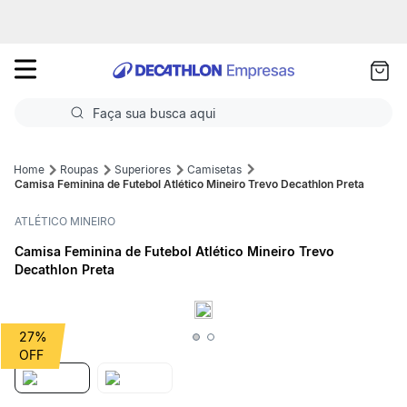
as
ui
Faça sua busca aqui
Termos mais buscados
Roupas
Superiores
Camisetas
Camisa Feminina de Futebol Atlético Mineiro Trevo Decathlon Preta
1
º
Futebol
ATLÉTICO MINEIRO
2
º
Corrida
Camisa Feminina de Futebol Atlético Mineiro Trevo
Decathlon Preta
3
º
Basquete
4
º
Volei
27%
5
º
Futebol Campo