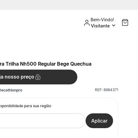
Bem-Vindo!
Visitante
ara Trilha Nh500 Regular Bege Quechua
ja nosso preço
REF:
8984371
Decathlonpro