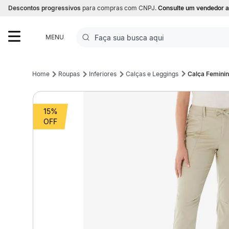
Descontos progressivos
para compras com CNPJ.
Consulte um vendedor a
Faça sua busca aqui
MENU
Termos mais buscados
Roupas
Inferiores
Calças e Leggings
Calça Feminin
1
º
Futebol
15%
2
º
Corrida
3
º
Basquete
4
º
Volei
5
º
Futebol Campo