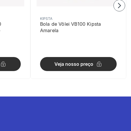
KIPSTA
0
Bola de Vôlei VB100 Kipsta
e
Amarela
ntos
Veja nosso preço