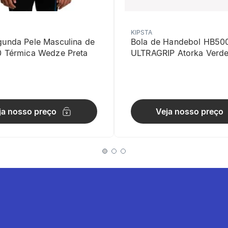
KIPSTA
gunda Pele Masculina de
Bola de Handebol HB50
0 Térmica Wedze Preta
ULTRAGRIP Atorka Verd
e de movimentos
lastano no tecido, essa calça acompanhará todos os seus movime
ja nosso preço
Veja nosso preço