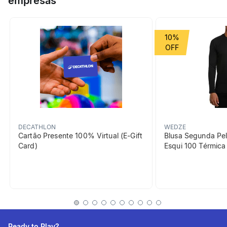
empresas
criança, duplo ponto de encordoamento reforçado, 2 porta-
materiais rígidos e gancho para saco de magnésio.
Grupo de Esporte
Montanha
10%
Cor Predominante
preto
beneficiosDoProduto
Conforto de Utilização
Espuma EVA densa que
garante excelente conforto e
DECATHLON
WEDZE
Cartão Presente 100% Virtual (E-Gift
Blusa Segunda Pel
liberdade de movimentos.
Card)
Esqui 100 Térmic
Fácil de usar
Ponto duplo de
encordoamento reforçado
para uso regular e versátil.
Ready to Play?