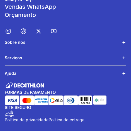
Vendas WhatsApp
Fácil de Vestir
Orçamento
Possui 4 fivelas de ajuste
rápido para fácil
centralização da cadeirinha.
Sobre nós
Serviços
Ajuda
FORMAS DE PAGAMENTO
Ajustável
SITE SEGURO
Acompanha o crescimento
Política de privacidade
Política de entrega
do seu filho e o uso de
roupas em várias estações.