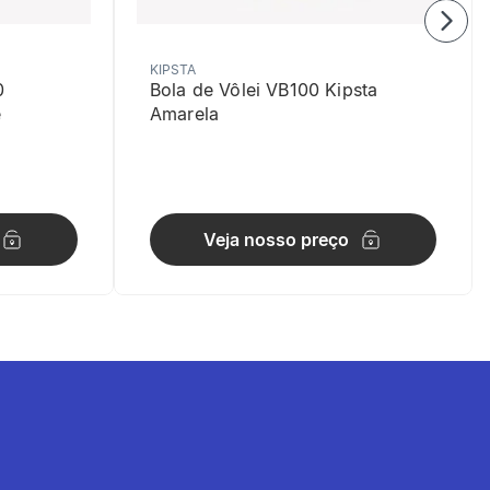
KIPSTA
0
Bola de Vôlei VB100 Kipsta
e
Amarela
Veja nosso preço
mm.