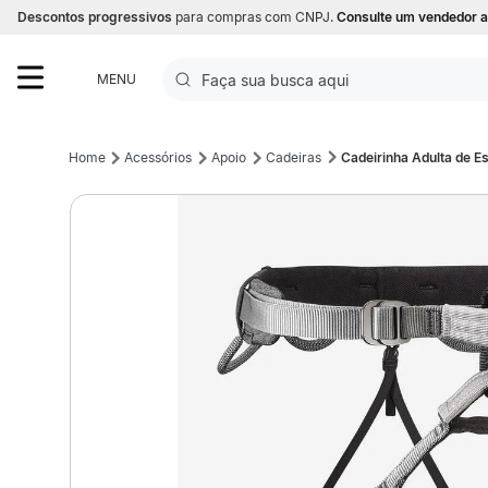
Descontos progressivos
para compras com CNPJ.
Consulte um vendedor a
Faça sua busca aqui
MENU
Termos mais buscados
Acessórios
Apoio
Cadeiras
Cadeirinha Adulta de E
1
º
Futebol
2
º
Basquete
3
º
Corrida
4
º
Volei
5
º
Futebol Campo