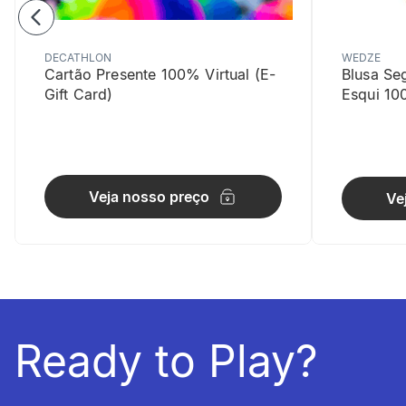
DECATHLON
WEDZE
Cartão Presente 100% Virtual (E-
Blusa Se
Gift Card)
Esqui 10
Adaptabil
Veja nosso preço
Ve
As 4 fivelas
Conforto 
O seu peso
Ready to Play?