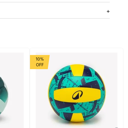
u via ferrata, em qualquer estação A sua construção e os
u material.
10%