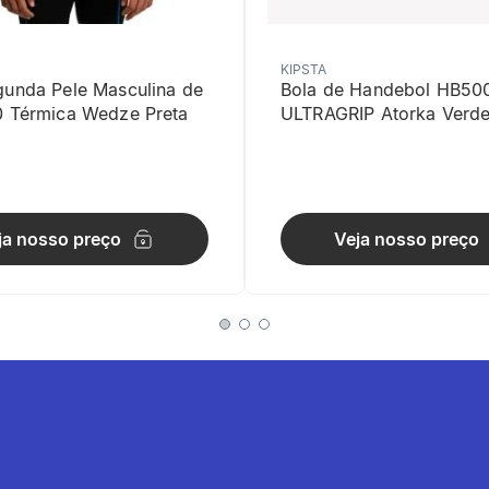
KIPSTA
gunda Pele Masculina de
Bola de Handebol HB50
0 Térmica Wedze Preta
ULTRAGRIP Atorka Verd
idade morfológica
ja nosso preço
Veja nosso preço
 de regulação (cintura e coxas) ajustam e centram a cadeirinha.
de utilização
 é bem suportado graças às grandes secções de espuma EVA de 6 