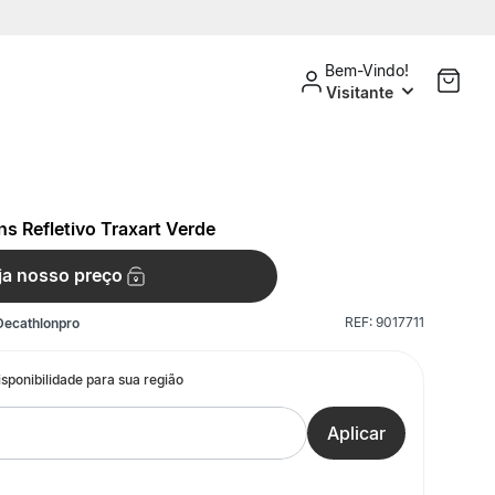
Bem-Vindo!
Visitante
ns Refletivo Traxart Verde
ja nosso preço
REF:
9017711
Decathlonpro