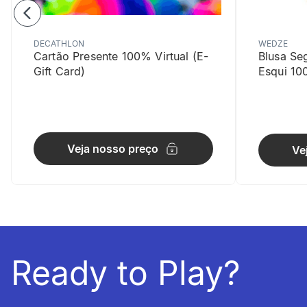
DECATHLON
WEDZE
Cartão Presente 100% Virtual (E-
Blusa Se
Gift Card)
Esqui 10
Visibilida
Detalhes re
Veja nosso preço
Ve
Ready to Play?