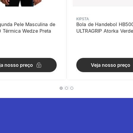
KIPSTA
gunda Pele Masculina de
Bola de Handebol HB50
0 Térmica Wedze Preta
ULTRAGRIP Atorka Verd
de
fletivos aumentam a segurança
ja nosso preço
Veja nosso preço