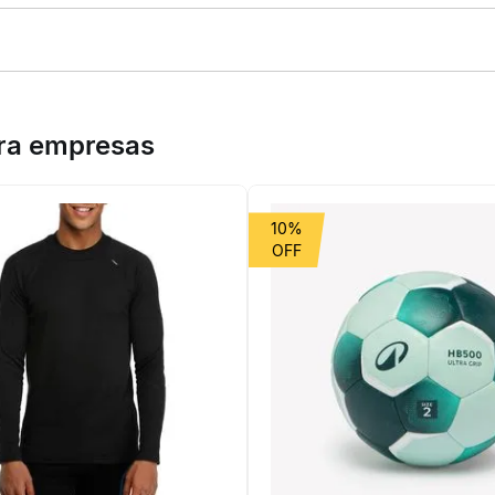
atins quad e uso esportivo. Cadarço para Patins Quad com acabamento 
eus rolês.
ara empresas
ano
10%