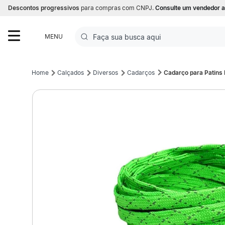
Descontos progressivos
para compras com CNPJ.
Consulte um vendedor a
Faça sua busca aqui
MENU
Termos mais buscados
Calçados
Diversos
Cadarços
Cadarço para Patins 
1
º
Futebol
2
º
Corrida
3
º
Basquete
4
º
Volei
5
º
Futebol Campo