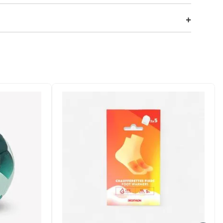
flat e cor fúcsia vibrante com refletivos. Mede 2,10m,