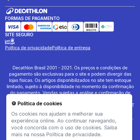
FORMAS DE PAGAMENTO
SITE SEGURO
Política de privacidade
Política de entrega
Decathlon Brasil 2001 - 2021. Os preços e condições de
pagamento são exclusivas para o site e podem divergir das
lojas físicas. Os artigos disponibilizados no site tem estoque
limitado, sujeito à disponibilidade no momento da confirmação
do pagamento. Vendas sujeitas a análise e confirmação de
dados. O site
www.decathlon.com.br
e
🍪 Política de cookies
www.decathlonpro.com.br
são administrados por: IGUASPORT
LTDA CNPJ 02.314.041/0021-21. Rua AV. Cerqueira César
Os cookies nos ajudam a melhorar sua
Coimbra, 626, Alphaville Industrial, Barueri - SP - 06465-090.
experiência online. Ao continuar navegando,
Todos os Direitos Reservados. Copyright - 2021.
você concorda com o uso de cookies. Saiba
mais na nossa Política de privacidade.