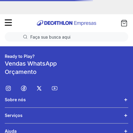
as
ui
Faça sua busca aqui
Termos mais buscados
Ready to Play?
Vendas WhatsApp
1
º
Futebol
Orçamento
2
º
Corrida
3
º
Basquete
Sobre nós
4
º
Volei
5
º
Futebol Campo
Serviços
Ajuda