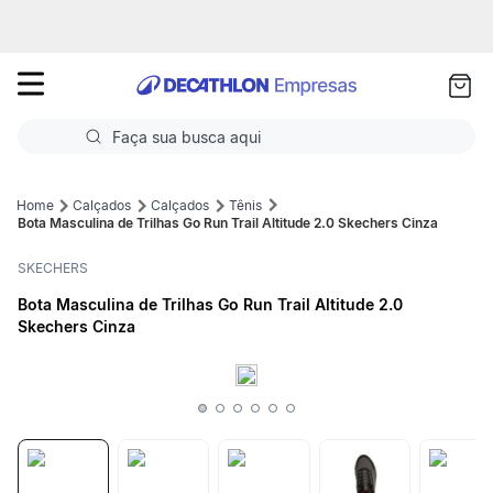
as
ui
Faça sua busca aqui
Termos mais buscados
Calçados
Calçados
Tênis
Bota Masculina de Trilhas Go Run Trail Altitude 2.0 Skechers Cinza
1
º
Futebol
SKECHERS
2
º
Corrida
Bota Masculina de Trilhas Go Run Trail Altitude 2.0
Skechers Cinza
3
º
Basquete
4
º
Volei
5
º
Futebol Campo