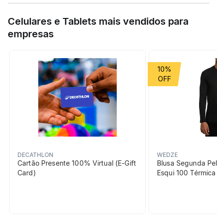
Encare trilhas leves com o Skechers Trail Altitude 2.0. Cabedal
Especificações
em couro e malha, palmilha Goga Mat responsiva e tração para
Celulares e Tablets mais vendidos para
terrenos irregulares.
empresas
Esporte
Trilha e Trekking
Grupo de Esporte
Montanha
10%
beneficiosDoProduto
DECATHLON
WEDZE
Cartão Presente 100% Virtual (E-Gift
Blusa Segunda Pel
Card)
Esqui 100 Térmic
Impulso
A palmilha Goga Mat oferece
amortecimento de alta