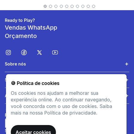
elasticidade a cada passo.
Ready to Play?
Vendas WhatsApp
Orçamento
Sobre nós
Tração
Serviços
🍪 Política de cookies
Solado robusto para
Os cookies nos ajudam a melhorar sua
diferentes superfícies em
Ajuda
experiência online. Ao continuar navegando,
trilhas leves.
você concorda com o uso de cookies. Saiba
mais na nossa Política de privacidade.
FORMAS DE PAGAMENTO
SITE SEGURO
Aceitar cookies