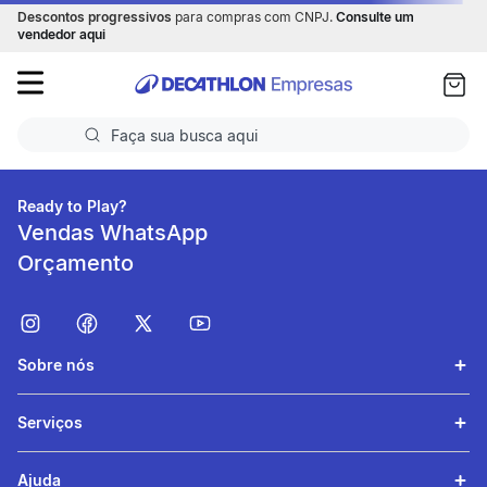
Descontos progressivos
para compras com CNPJ.
Consulte um
as
vendedor aqui
ui
Faça sua busca aqui
Termos mais buscados
Ready to Play?
Vendas WhatsApp
1
º
Futebol
Orçamento
2
º
Basquete
3
º
Corrida
Sobre nós
4
º
Volei
5
º
Futebol Campo
Serviços
Ajuda