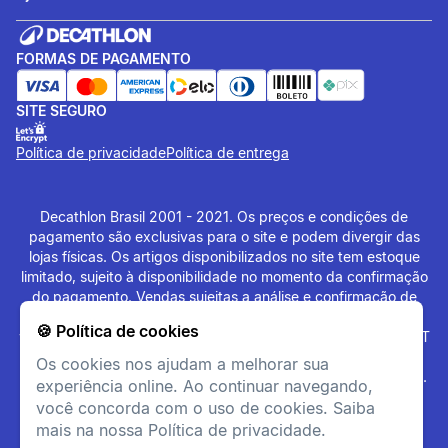
FORMAS DE PAGAMENTO
SITE SEGURO
Política de privacidade
Política de entrega
Decathlon Brasil 2001 - 2021. Os preços e condições de
pagamento são exclusivas para o site e podem divergir das
lojas físicas. Os artigos disponibilizados no site tem estoque
limitado, sujeito à disponibilidade no momento da confirmação
do pagamento. Vendas sujeitas a análise e confirmação de
dados. O site
www.decathlon.com.br
e
🍪 Política de cookies
www.decathlonpro.com.br
são administrados por: IGUASPORT
LTDA CNPJ 02.314.041/0021-21. Rua AV. Cerqueira César
Os cookies nos ajudam a melhorar sua
Coimbra, 626, Alphaville Industrial, Barueri - SP - 06465-090.
experiência online. Ao continuar navegando,
Todos os Direitos Reservados. Copyright - 2021.
você concorda com o uso de cookies. Saiba
mais na nossa Política de privacidade.