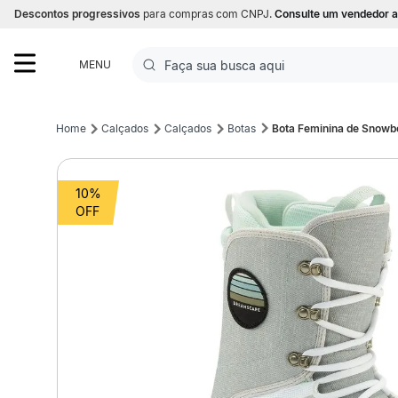
Descontos progressivos
para compras com CNPJ.
Consulte um vendedor a
Faça sua busca aqui
MENU
Termos mais buscados
Calçados
Calçados
Botas
Bota Feminina de Snowb
1
º
Futebol
10%
2
º
Basquete
3
º
Corrida
4
º
Volei
5
º
Futebol Campo