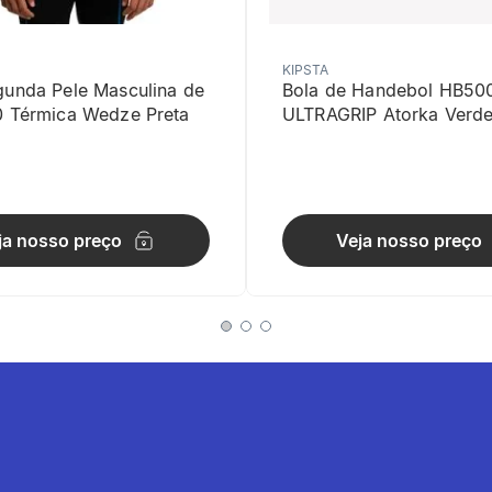
KIPSTA
gunda Pele Masculina de
Bola de Handebol HB50
0 Térmica Wedze Preta
ULTRAGRIP Atorka Verd
ade
ja nosso preço
Veja nosso preço
nhar espuma 10 mm: conforto e bom apoio do pé a velocidade mode