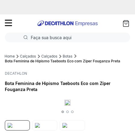
as
ui
Faça sua busca aqui
Termos mais buscados
Calçados
Calçados
Botas
Bota Feminina de Hipismo Taeboots Eco com Zíper Fouganza Preta
1
º
Futebol
DECATHLON
2
º
Basquete
Bota Feminina de Hipismo Taeboots Eco com Zíper
Fouganza Preta
3
º
Corrida
4
º
Volei
5
º
Futebol Campo