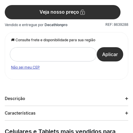
Veja nosso preço
REF:
8639288
Vendido e entregue por
Decathlonpro
Não sei meu CEP
Descrição
Descrição do produto
Características
Desenvolvido para a prática de hipismo. Bota produzida em
Especificações
material sintético "soft touch", gaspea lisa, bico quadrado, slim
Celulares e Tablets mais vendidos para
fit , ziper resistente YKK, elástico lateral e frontal, solado de