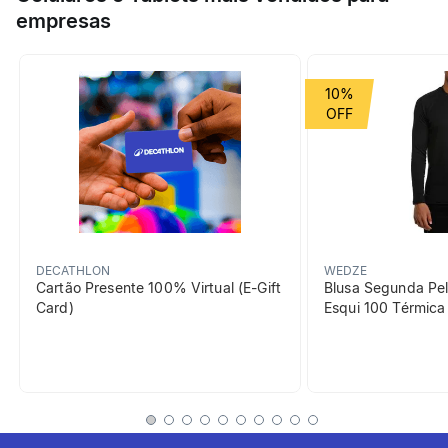
borracha.
empresas
Esporte
Hipismo
Grupo de Esporte
Hipismo
10%
Cor Predominante
preto
beneficiosDoProduto
DECATHLON
WEDZE
Cartão Presente 100% Virtual (E-Gift
Blusa Segunda Pel
Card)
Esqui 100 Térmic
Tracção
Solado de borracha.