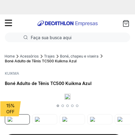
as
ui
Faça sua busca aqui
Termos mais buscados
Acessórios
Trajes
Boné, chapeu e viseira
Boné Adulto de Tênis TC500 Kuikma Azul
1
º
Futebol
KUIKMA
2
º
Corrida
Boné Adulto de Tênis TC500 Kuikma Azul
3
º
Basquete
4
º
Volei
15%
5
º
Futebol Campo