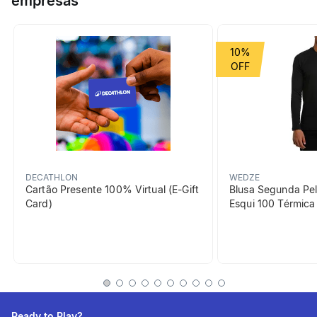
empresas
bloqueando a transpiração na testa para evitar que escorra
para os olhos.
Grupo de Esporte
Raquetes
10%
beneficiosDoProduto
DECATHLON
WEDZE
Cartão Presente 100% Virtual (E-Gift
Blusa Segunda Pel
Card)
Esqui 100 Térmic
Proteção solar
O boné protege o rosto do
sol sem interferir na prática.
Ready to Play?