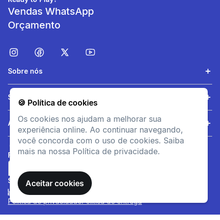
Vendas WhatsApp
Orçamento
Sobre nós
Eliminação da
transpiração
Serviços
🍪 Política de cookies
Material leve e técnico que
Os cookies nos ajudam a melhorar sua
permite uma eliminação da
Ajuda
experiência online. Ao continuar navegando,
transpiração.
você concorda com o uso de cookies. Saiba
mais na nossa Política de privacidade.
FORMAS DE PAGAMENTO
SITE SEGURO
Aceitar cookies
Política de privacidade
Política de entrega