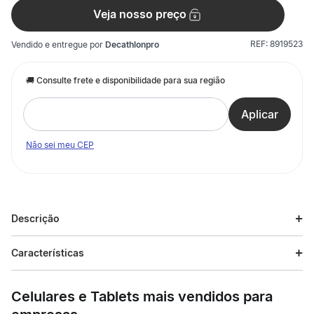
Veja nosso preço
REF:
8919523
Vendido e entregue por
Decathlonpro
Não sei meu CEP
Descrição
Descrição do produto
Características
Desenvolvido para o jogador que busca um boné leve e
Especificações
confortável, adequado para a prática de tênis ou outros
Celulares e Tablets mais vendidos para
esportes de raquete. O boné Artengo TC 500 protege o rosto
do sol durante o jogo sem causar desconforto, absorvendo e
Esporte
Tennis