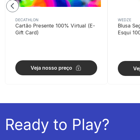
DECATHLON
WEDZE
Cartão Presente 100% Virtual (E-
Blusa Se
Gift Card)
Esqui 10
Precisão
Manómetro d
Veja nosso preço
Ve
Ready to Play?