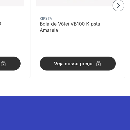
KIPSTA
0
Bola de Vôlei VB100 Kipsta
e
Amarela
Veja nosso preço