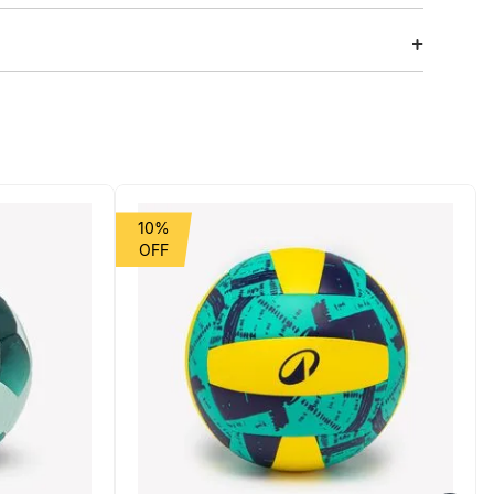
bar ou 160 PSI. Esta bomba facilita o enchimento dos
rgem de erro de apenas 2 PSI ou 0,2 bar.
10%