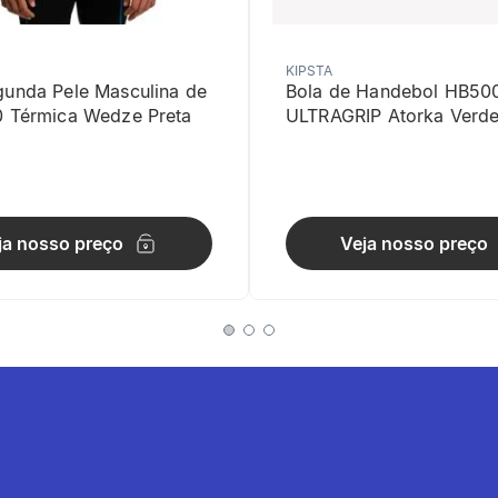
KIPSTA
gunda Pele Masculina de
Bola de Handebol HB50
0 Térmica Wedze Preta
ULTRAGRIP Atorka Verd
e 100 mm de diâmetro, precisão de leitura de 2 PSI ou 0,2 bar
ja nosso preço
Veja nosso preço