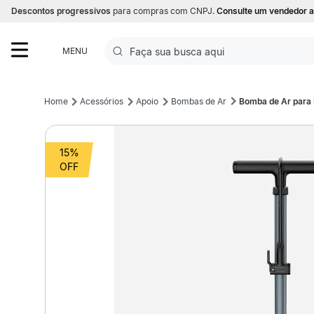
Descontos progressivos
para compras com CNPJ.
Consulte um vendedor a
Faça sua busca aqui
MENU
Termos mais buscados
Acessórios
Apoio
Bombas de Ar
Bomba de Ar para 
1
º
Futebol
15%
2
º
Corrida
3
º
Basquete
4
º
Volei
5
º
Futebol Campo