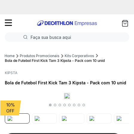
as
ui
Faça sua busca aqui
Termos mais buscados
Produtos Promocionais
Kits Corporativos
Bola de Futebol First Kick Tam 3 Kipsta - Pack com 10 unid
1
º
Futebol
KIPSTA
2
º
Basquete
Bola de Futebol First Kick Tam 3 Kipsta - Pack com 10 unid
3
º
Corrida
4
º
Volei
10%
5
º
Futebol Campo