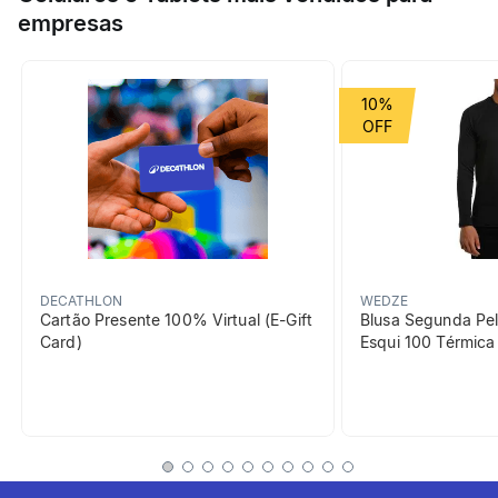
para você brincar na água.
empresas
Esporte
Natação
Grupo de Esporte
Esportes aquáticos
10%
beneficiosDoProduto
DECATHLON
WEDZE
Cartão Presente 100% Virtual (E-Gift
Blusa Segunda Pel
Card)
Esqui 100 Térmic
[EN] Durable string
tension
Durable Material