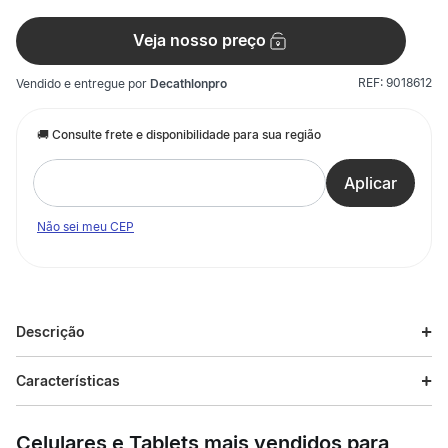
Veja nosso preço
REF:
9018612
Vendido e entregue por
Decathlonpro
Não sei meu CEP
Descrição
Descrição do produto
Características
Garanta a diversão com o Jumbo Whale Float, perfeito para
Especificações
você curtir momentos incríveis na piscina, no lago ou no rio!
Celulares e Tablets mais vendidos para
Feito de vinil durável, ele proporciona uso duradouro e conforto