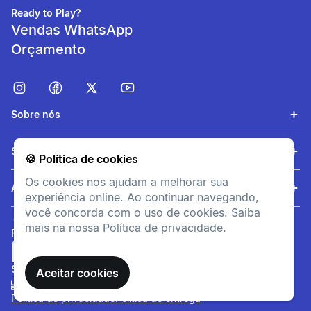
Ready to Play?
Vendas WhatsApp
Orçamento
Sobre nós
Conforto de utilização
Serviços
🍪 Política de cookies
Fabricado em vinil de alta
qualidade, garantindo uso
Os cookies nos ajudam a melhorar sua
duradouro e conforto.
Ajuda
experiência online. Ao continuar navegando,
você concorda com o uso de cookies. Saiba
mais na nossa Política de privacidade.
FORMAS DE PAGAMENTO
SITE SEGURO
Aceitar cookies
Política de privacidade
Política de entrega