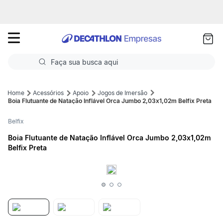
as
ui
Faça sua busca aqui
Termos mais buscados
Acessórios
Apoio
Jogos de Imersão
Boia Flutuante de Natação Inflável Orca Jumbo 2,03x1,02m Belfix Preta
1
º
Futebol
Belfix
2
º
Basquete
Boia Flutuante de Natação Inflável Orca Jumbo 2,03x1,02m
Belfix Preta
3
º
Corrida
4
º
Volei
5
º
Futebol Campo