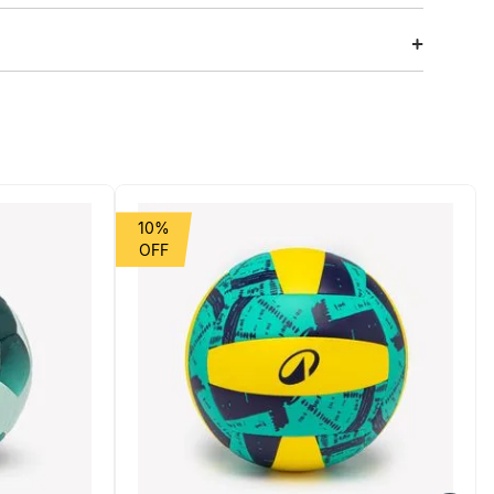
utien e a calcinha de cintura alta Este biquíni de surf
10%