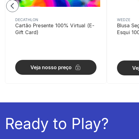
DECATHLON
WEDZE
Cartão Presente 100% Virtual (E-
Blusa Se
Gift Card)
Esqui 10
Mantém-s
Estabilidad
Veja nosso preço
Ve
informacoesTecnicas
Composiç
Tecido prin
(rPET) - Ful
Ready to Play?
Cintura s
A calcinha d
não precise