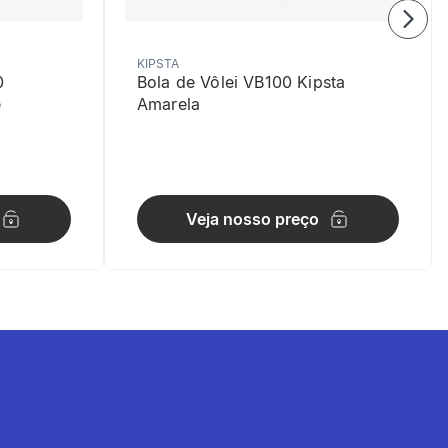
KIPSTA
0
Bola de Vôlei VB100 Kipsta
e
Amarela
gas
Veja nosso preço
rro principal: 100% - [EN] Polyethylene Terephtalate
icção contra a prancha. Ela fica no lugar, para que você