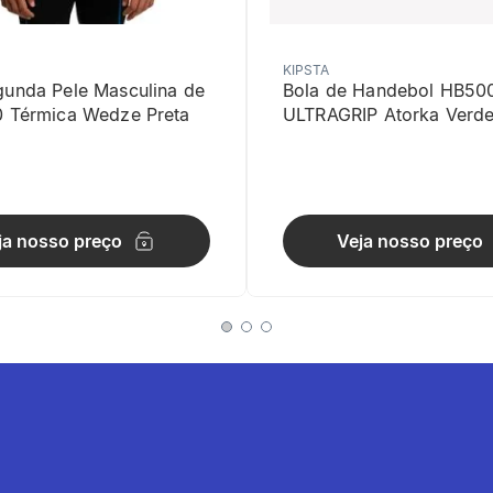
KIPSTA
gunda Pele Masculina de
Bola de Handebol HB50
0 Térmica Wedze Preta
ULTRAGRIP Atorka Verd
e na onda
e nas ondas graças ao acabamento por baixo do peito e às alças lar
ja nosso preço
Veja nosso preço
ão
cipal: 11% - Elastano89% - [EN] Polyamide 6 - Chemical Recycled. Fo
l-Chemical Recycled.
ubida
o biquíni tem cintura alta, proporcionando mais cobertura e menos fr
 ficar ajustando durante a sessão, mesmo após uma queda.