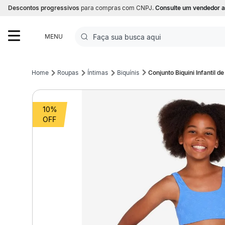
Descontos progressivos
para compras com CNPJ.
Consulte um vendedor a
Faça sua busca aqui
MENU
Termos mais buscados
Roupas
Íntimas
Biquínis
Conjunto Biquini Infantil d
1
º
Futebol
10%
2
º
Basquete
3
º
Corrida
4
º
Volei
5
º
Futebol Campo