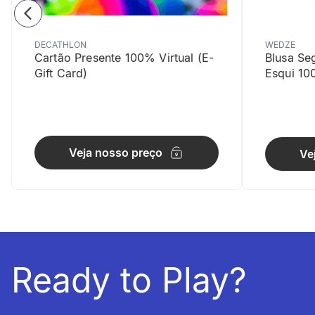
DECATHLON
WEDZE
Cartão Presente 100% Virtual (E-
Blusa Se
Gift Card)
Esqui 10
Extensíve
Veja nosso preço
Ve
O conforto 
Ready to Play?