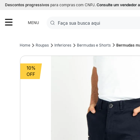
Descontos progressivos
para compras com CNPJ.
Consulte um vendedor a
Faça sua busca aqui
MENU
Termos mais buscados
Roupas
Inferiores
Bermudas e Shorts
Bermudas mas
1
º
Futebol
10%
2
º
Basquete
3
º
Corrida
4
º
Volei
5
º
Futebol Campo