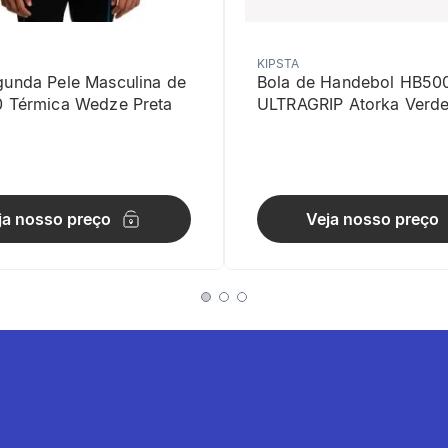
KIPSTA
gunda Pele Masculina de
Bola de Handebol HB50
0 Térmica Wedze Preta
ULTRAGRIP Atorka Verd
l
ja nosso preço
Veja nosso preço
da elasticidade (2% de elastano)