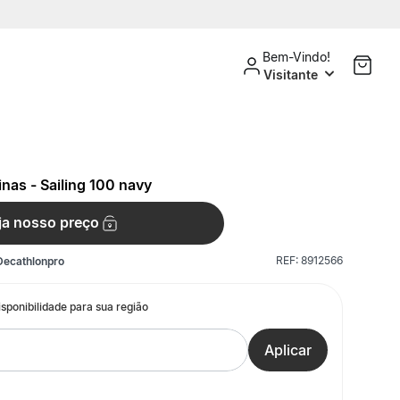
Bem-Vindo!
Visitante
as - Sailing 100 navy
ja nosso preço
REF:
8912566
Decathlonpro