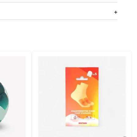
inferiores a 2 horas. Shorts de praia com corte curto e
ncha. Possui dois bolsos laterais.