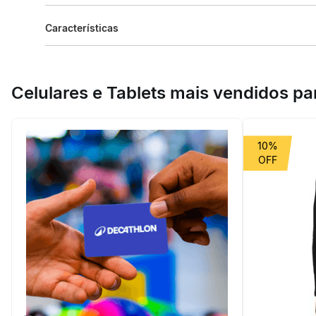
Descrição do produto
Características
A nossa equipe de criadores desenvolveu este shorts de pr
tecido extensível em quatro direções que facilita os movi
Celulares e Tablets mais vendidos p
10%