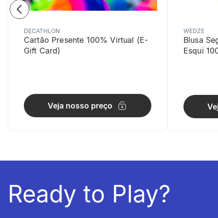
DECATHLON
WEDZE
Cartão Presente 100% Virtual (E-
Blusa Se
Gift Card)
Esqui 10
Veja nosso preço
Ve
Ready to Play?