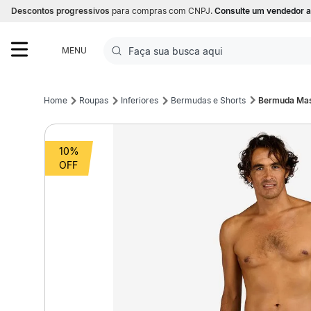
Descontos progressivos
para compras com CNPJ.
Consulte um vendedor a
Faça sua busca aqui
MENU
Termos mais buscados
Roupas
Inferiores
Bermudas e Shorts
Bermuda Masc
1
º
Futebol
10%
2
º
Basquete
3
º
Corrida
4
º
Volei
5
º
Futebol Campo