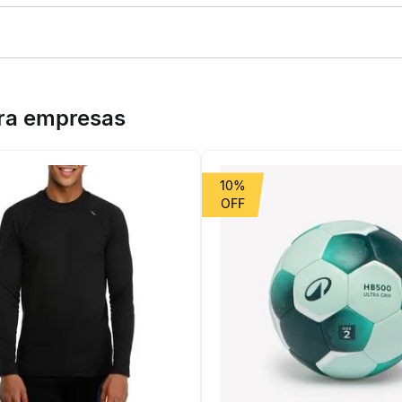
aia particularmente adaptados ?para a ?prática de surf para sessões 
mentos. O cós liso assegura um bom suporte e conforto em cima da pra
ara empresas
10%