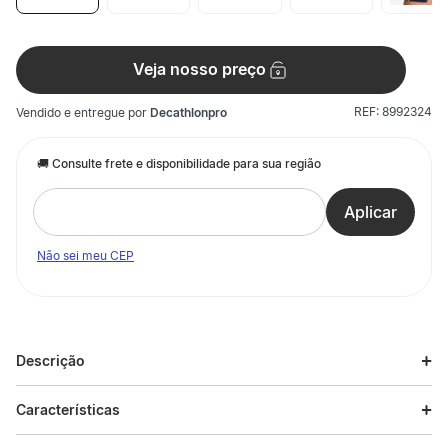
Veja nosso preço
REF:
8992324
Vendido e entregue por
Decathlonpro
Não sei meu CEP
Descrição
Descrição do produto
Características
A Bermuda Feminina Ciclista de Treino Domyos Azul Marinho é