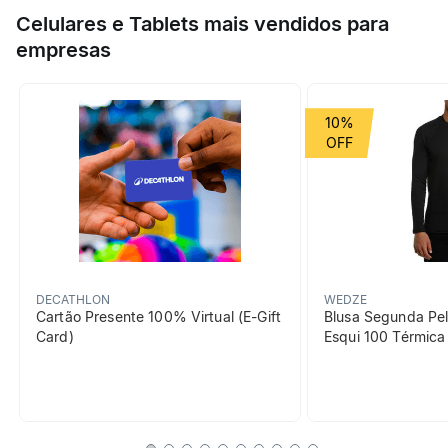
Especificações
ideal para performance, elegância e conforto nos treinos de
Celulares e Tablets mais vendidos para
cardio e fitness.
empresas
Esporte
Treino Cardio
Grupo de Esporte
Academia
10%
beneficiosDoProduto
DECATHLON
WEDZE
Cartão Presente 100% Virtual (E-Gift
Blusa Segunda Pel
Card)
Esqui 100 Térmic
Elasticidade
Tecido extensível com
elastano que acompanha
seus movimentos no treino.