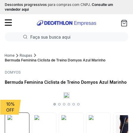
Descontos progressivos
para compras com CNPJ.
Consulte um
as
vendedor aqui
ui
Faça sua busca aqui
Termos mais buscados
Roupas
Bermuda Feminina Ciclista de Treino Domyos Azul Marinho
1
º
Futebol
DOMYOS
2
º
Basquete
Bermuda Feminina Ciclista de Treino Domyos Azul Marinho
3
º
Corrida
4
º
Volei
10%
5
º
Futebol Campo