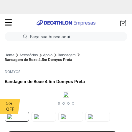
as
ui
Faça sua busca aqui
Termos mais buscados
Acessórios
Apoio
Bandagem
Bandagem de Boxe 4,5m Domyos Preta
1
º
Futebol
DOMYOS
2
º
Corrida
Bandagem de Boxe 4,5m Domyos Preta
3
º
Basquete
4
º
Volei
5%
5
º
Futebol Campo