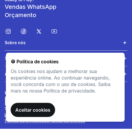
Vendas WhatsApp
Orçamento
Sobre nós
Serviços
🍪 Política de cookies
Respirabilidade
Os cookies nos ajudam a melhorar sua
Seu tecido de poliéster
Ajuda
experiência online. Ao continuar navegando,
protege suas luvas da
você concorda com o uso de cookies. Saiba
transpiração.
mais na nossa Política de privacidade.
FORMAS DE PAGAMENTO
informacoesTecnicas
SITE SEGURO
Composição
Aceitar cookies
Tecido principal: 58% -
Política de privacidade
Política de entrega
Algodão42% - [EN]
Polyamide 6.6 - Recycled.