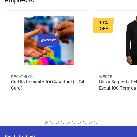
empresas
boxe. Assim, você pode continuar aplicando golpes sem
irritação.
Grupo de Esporte
Luta
10%
beneficiosDoProduto
DECATHLON
WEDZE
Cartão Presente 100% Virtual (E-Gift
Blusa Segunda Pel
Card)
Esqui 100 Térmic
Sustentação das
articulações
Seus metacarpos e pulsos
são travados no lugar com
uma bandagem flexível.
Ready to Play?