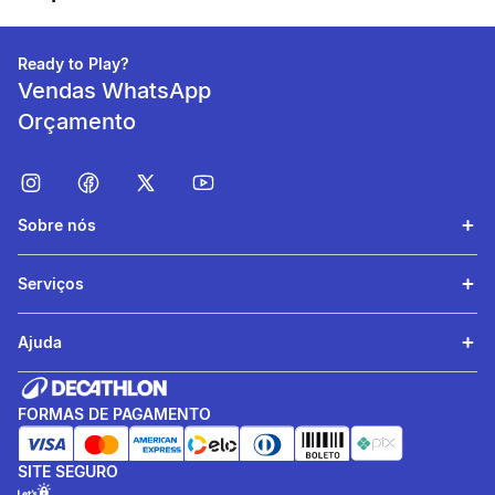
Grupo de Esporte
Academia
Ready to Play?
Vendas WhatsApp
Cor Predominante
preto
Orçamento
beneficiosDoProduto
Sobre nós
Serviços
Ajuda
Sustentação das
FORMAS DE PAGAMENTO
articulações
Banda elástica reutilizável
SITE SEGURO
em função das suas