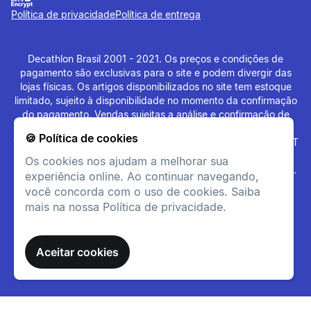
necessidades de suporte.
Política de privacidade
Política de entrega
Decathlon Brasil 2001 - 2021. Os preços e condições de
pagamento são exclusivas para o site e podem divergir das
lojas físicas. Os artigos disponibilizados no site tem estoque
limitado, sujeito à disponibilidade no momento da confirmação
do pagamento. Vendas sujeitas a análise e confirmação de
dados. O site
www.decathlon.com.br
e
🍪 Política de cookies
www.decathlonpro.com.br
são administrados por: IGUASPORT
LTDA CNPJ 02.314.041/0021-21. Rua AV. Cerqueira César
Os cookies nos ajudam a melhorar sua
Coimbra, 626, Alphaville Industrial, Barueri - SP - 06465-090.
experiência online. Ao continuar navegando,
Aderência
Todos os Direitos Reservados. Copyright - 2021.
você concorda com o uso de cookies. Saiba
Banda autoaderente.
mais na nossa Política de privacidade.
informacoesTecnicas
Aceitar cookies
Composição
Tecido principal: 62% -
Poliamida19% - Polietileno