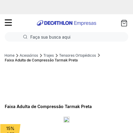
as
ui
Faça sua busca aqui
Termos mais buscados
Acessórios
Trajes
Tensores Ortopédicos
Faixa Adulta de Compressão Tarmak Preta
1
º
Futebol
2
º
Basquete
3
º
Corrida
4
º
Volei
Faixa Adulta de Compressão Tarmak Preta
5
º
Futebol Campo
15%