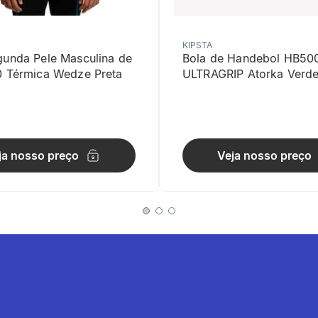
KIPSTA
gunda Pele Masculina de
Bola de Handebol HB50
0 Térmica Wedze Preta
ULTRAGRIP Atorka Verd
cia
ja nosso preço
Veja nosso preço
ifuncional :Encosto reclinável e módulos integrados