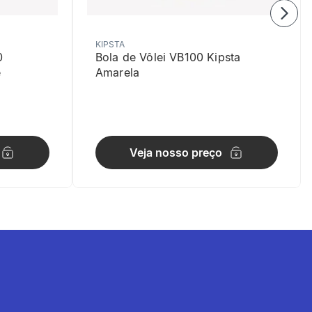
KIPSTA
0
Bola de Vôlei VB100 Kipsta
e
Amarela
Veja nosso preço