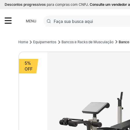
Descontos progressivos
para compras com CNPJ.
Consulte um vendedor a
Faça sua busca aqui
MENU
Termos mais buscados
Equipamentos
Bancos e Racks de Musculação
Banco 
1
º
Futebol
5%
2
º
Corrida
3
º
Basquete
4
º
Volei
5
º
Futebol Campo