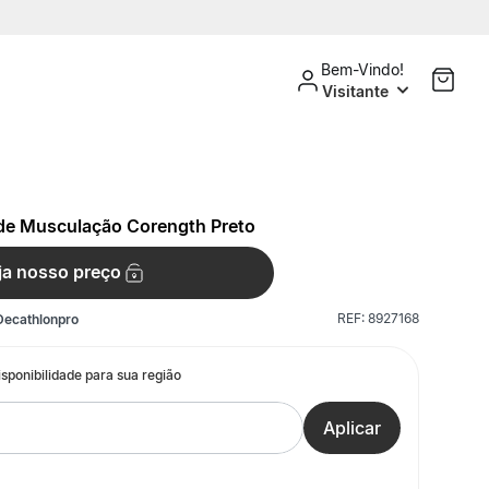
Bem-Vindo!
Visitante
 de Musculação Corength Preto
ja nosso preço
REF:
8927168
Decathlonpro