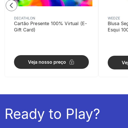
DECATHLON
WEDZE
Cartão Presente 100% Virtual (E-
Blusa Se
Gift Card)
Esqui 10
Polivalên
Veja nosso preço
Ve
Estação mult
Ready to Play?