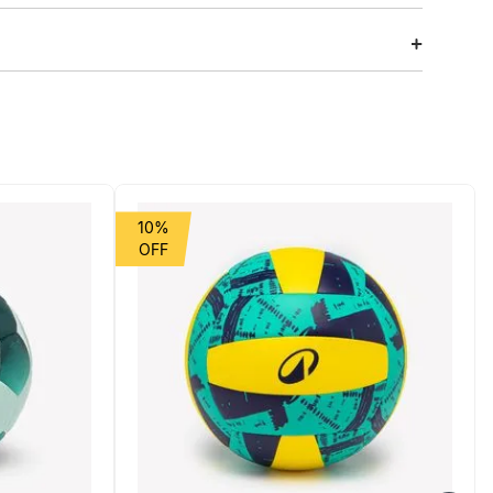
para pernas/bíceps. Estrutura de aço ultraestável que
a se adequar às suas sessões.
10%