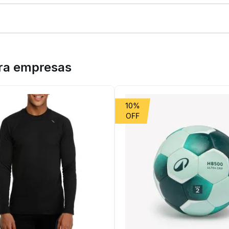
 de pesos transformará suas sessões!Encosto reclinável e módulos 
de 100 kg de peso do usuário).Encosto ajustável de -15° a 80° par
ara empresas
10%