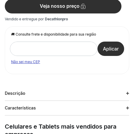
Veja nosso preço
Vendido e entregue por
Decathlonpro
Não sei meu CEP
Descrição
Descrição do produto
Características
Este anti vibrador foi criado para os praticantes de tênis que
Especificações
pretendem reduzir as vibrações da corda. O antivibrador
Celulares e Tablets mais vendidos para
Babolat Vibrakill permite reduzir eficazmente as vibrações das
cordas com um conforto acrescido. Antivibrador utilizado por
Esporte
Tennis