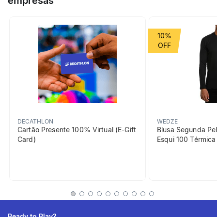
empresas
Djokovic.
Grupo de Esporte
Raquetes
10%
beneficiosDoProduto
DECATHLON
WEDZE
Cartão Presente 100% Virtual (E-Gift
Blusa Segunda Pel
Card)
Esqui 100 Térmic
Redução das vibrações
Permite reduzir as vibrações
das cordas para menos
dores eventuais.
Ready to Play?