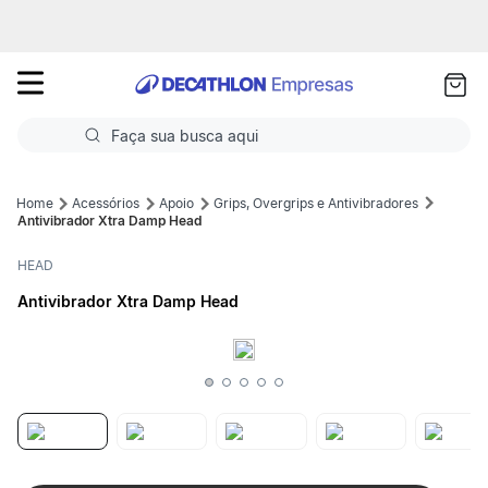
as
ui
Faça sua busca aqui
Termos mais buscados
Acessórios
Apoio
Grips, Overgrips e Antivibradores
Antivibrador Xtra Damp Head
1
º
Futebol
HEAD
2
º
Basquete
Antivibrador Xtra Damp Head
3
º
Corrida
4
º
Volei
5
º
Futebol Campo