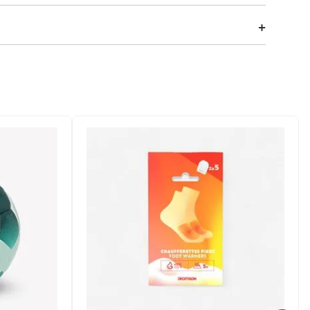
ira o tênis de corrida com placa de carbono mais