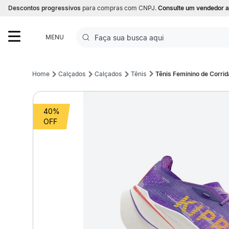
Descontos progressivos
para compras com CNPJ.
Consulte um vendedor a
Faça sua busca aqui
MENU
Termos mais buscados
Calçados
Calçados
Tênis
Tênis Feminino de Corri
1
º
Futebol
40%
2
º
Basquete
3
º
Corrida
4
º
Volei
5
º
Futebol Campo