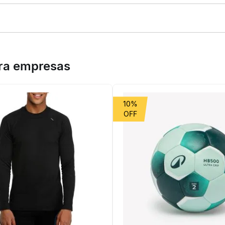
a de carbono e espuma VFOAM para máximo retorno de energia. Conf
empenho, conforto e qualidade aos corredores.
ara empresas
10%