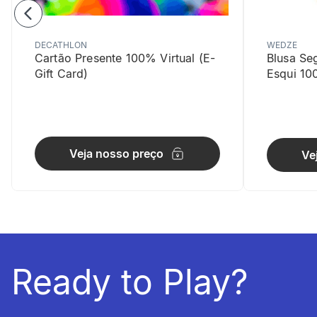
DECATHLON
WEDZE
Cartão Presente 100% Virtual (E-
Blusa Se
Gift Card)
Esqui 10
Veja nosso preço
Ve
Ready to Play?