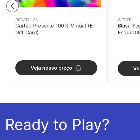
DECATHLON
WEDZE
Cartão Presente 100% Virtual (E-
Blusa Se
Gift Card)
Esqui 10
Ajustável
Veja nosso preço
Ve
A corda que
Ready to Play?