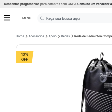
Descontos progressivos
para compras com CNPJ.
Consulte um vendedor a
Faça sua busca aqui
MENU
Termos mais buscados
Acessórios
Apoio
Redes
Rede de Badminton Compet
1
º
Futebol
10%
2
º
Basquete
3
º
Corrida
4
º
Volei
5
º
Futebol Campo