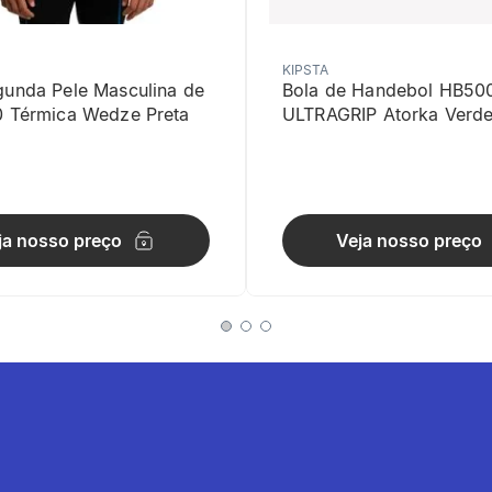
KIPSTA
gunda Pele Masculina de
Bola de Handebol HB50
0 Térmica Wedze Preta
ULTRAGRIP Atorka Verd
ja nosso preço
Veja nosso preço
 liga os 2 postes confere uma boa tensão e boa estabilidade à rede.