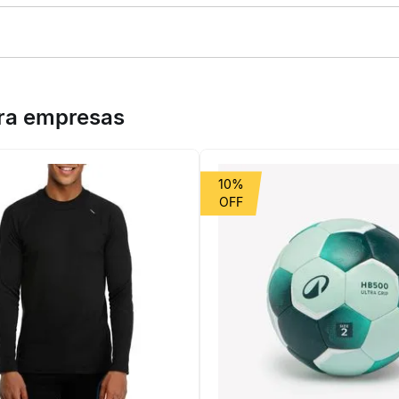
sta rede profissional é ideal para clubes de badminton. Com instalaç
ara empresas
10%